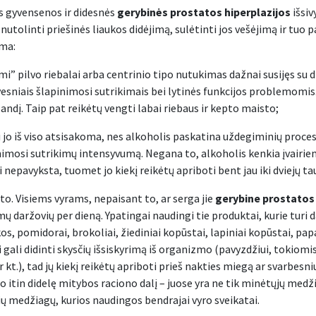
s gyvensenos ir didesnės
gerybinės prostatos hiperplazijos
išsiv
utolinti priešinės liaukos didėjimą, sulėtinti jos vešėjimą ir tuo 
ma:
omi” pilvo riebalai arba centrinio tipo nutukimas dažnai susijęs su 
yvesniais šlapinimosi sutrikimais bei lytinės funkcijos problemomis
ndį. Taip pat reikėtų vengti labai riebaus ir kepto maisto;
i jo iš viso atsisakoma, nes alkoholis paskatina uždegiminių proce
pinimosi sutrikimų intensyvumą. Negana to, alkoholis kenkia įvair
i nepavyksta, tuomet jo kiekį reikėtų apriboti bent jau iki dviejų ta
to. Visiems vyrams, nepaisant to, ar serga jie
gerybine prostatos 
 daržovių per dieną. Ypatingai naudingi tie produktai, kurie turi 
s, pomidorai, brokoliai, žiediniai kopūstai, lapiniai kopūstai, papa
i gali didinti skysčių išsiskyrimą iš organizmo (pavyzdžiui, tokiom
r kt.), tad jų kiekį reikėtų apriboti prieš nakties miegą ar svarbesniu
ro itin didelę mitybos raciono dalį – juose yra ne tik minėtųjų medž
ių medžiagų, kurios naudingos bendrajai vyro sveikatai.