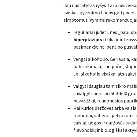
Jau nustatytas ryšys tarp nesveiko
sveikas gyvenimo būdas gali padėti n
simptomus. Vyrams rekomenduoja
reguliariai judėti, nes „papild
hiperplazijos
rizika ir intens
pasimankštinti bent po pusvala
vengti alkoholio. Geriausia, ka
pabrinkimą ir, tuo pačiu, šla
Jei alkoholio visiškai atsisakyt
valgyti daugiau tam tikro mais
suvalgyti bent po 500-600 gramų
pavyzdžiui, raudonosios papriko
Kai kurios daržovės arba vaisia
melionai, salierai, petražolės i
vaisiai, uogos ir daržovės suda
flavonoidų ir biologiškai aktyv