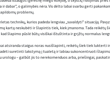
padeda išsaugoti geresnę miego kokybę, o skysčių ribojimas prieš 
 „čia ir dabar”, o galimybės nėra. Vis dėlto labai svarbu gerti pakan
ų papildomų problemų.
keletas technikų, kurios padeda lengviau „suvaldyti” situaciją. P
rmą kartą neskubėti ir šlapintis tiek, kiek įmanoma. Tada reikėtų šie
, kad šlapimo pūslė būtų visiškai ištuštinta ir grįžtų normalus le
kai atsiranda staigus noras nusišlapinti, reikėtų šiek tiek lukterti 
adėti suretinti lakstymą į tualetą ir labiau sukoncentruoti šlapimą
u urologu – galbūt jis to nerekomenduos arba, priešingai, paskatins