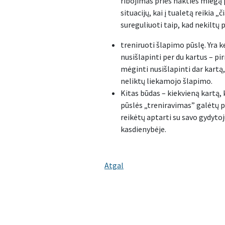
ribojimas prieš nakties miegą 
situacijų, kai į tualetą reikia
sureguliuoti taip, kad nekilt
treniruoti šlapimo pūslę. Yra 
nusišlapinti per du kartus – pi
mėginti nusišlapinti dar kartą
neliktų liekamojo šlapimo.
Kitas būdas – kiekvieną kartą, 
pūslės „treniravimas” galėtų p
reikėtų aptarti su savo gydytoj
kasdienybėje.
Atgal