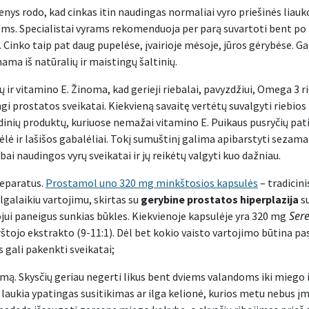
nys rodo, kad cinkas itin naudingas normaliai vyro priešinės liaukos
joms. Specialistai vyrams rekomenduoja per parą suvartoti bent po 
Cinko taip pat daug pupelėse, įvairioje mėsoje, jūros gėrybėse. Ga
nama iš natūralių ir maistingų šaltinių.
ų ir vitamino E. Žinoma, kad gerieji riebalai, pavyzdžiui, Omega 3 r
gi prostatos sveikatai. Kiekvieną savaitę vertėtų suvalgyti riebios 
rūdinių produktų, kuriuose nemažai vitamino E. Puikaus pusryčių pa
lė ir lašišos gabalėliai. Tokį sumuštinį galima apibarstyti sezama
ai naudingos vyrų sveikatai ir jų reikėtų valgyti kuo dažniau.
reparatus.
Prostamol uno 320 mg minkštosios kapsulės
– tradicini
ilgalaikiu vartojimu, skirtas su
gerybine prostatos hiperplazija
su
Sere
ui paneigus sunkias būkles. Kiekvienoje kapsulėje yra 320 mg
rštojo ekstrakto (9-11:1). Dėl bet kokio vaisto vartojimo būtina pas
gali pakenkti sveikatai;
ojimą. Skysčių geriau negerti likus bent dviems valandoms iki mieg
 laukia ypatingas susitikimas ar ilga kelionė, kurios metu nebus į