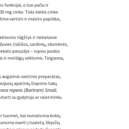
 funkcijai, o tuo pačiu ir
30 mg cinko. Toks kiekis cinko
lima vartoti ir maisto papildus,
iebiosios rūgštys ir riebaluose
žuvies (lašišos, sardinių, skumbrės,
tiekalo pavyzdys – rupios juodos
is ir moliūgų sėklomis. Teigiama,
s augalinis vaistinis preparatas,
sijusių apatinių šlapimo takų
noa repens (Bartram) Small,
itarti su gydytoju ar vaistininku.
o ir tuomet, kai numatoma kokių
manoma nueiti į tualetą. Skysčių