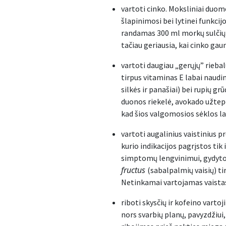
vartoti cinko. Moksliniai duome
šlapinimosi bei lytinei funkci
randamas 300 ml morkų sulčių. 
tačiau geriausia, kai cinko gau
vartoti daugiau „gerųjų” riebal
tirpus vitaminas E labai naudin
silkės ir panašiai) bei rupių g
duonos riekelė, avokado užtepė
kad šios valgomosios sėklos lab
vartoti augalinius vaistinius p
kurio indikacijos pagrįstos tik 
simptomų lengvinimui, gydytoj
fructus
(sabalpalmių vaisių) ti
Netinkamai vartojamas vaistas 
riboti skysčių ir kofeino vart
nors svarbių planų, pavyzdžiui,