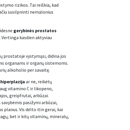
ystymo rizikos. Tai reiškia, kad
pačiu susilpninti nemalonius
didesne
gerybinės prostatos
. Vertinga kasdien aktyviau
sų prostatoje vystymąsi, didina jos
iems organams ir organų sistemoms.
urių alkoholio per savaitę.
hiperplazija
ar ne, reikėtų
daug vitamino C ir likopeno,
jos, greipfrutai, arbūzai.
is savybėmis pasižymi arbūzai,
s planus. Vis dėlto itin gerai, kai
iagų, bet ir kitų vitaminų, mineralų,