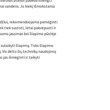
svarbius planus padeda išvengti
kamai vandens. Jo kiekį išmokstama
avyzdžiui, rekomenduojama pamėginti
k tiek sustoti, lėtai pakvėpuoti ir
ngvumo jausmas bei šlapimo pūslėje
ir sulaikyti šlapimą. Toks šlapimo
. Vis dėlto šių technikų naudojimą
 jas išmėginti ir taikyti