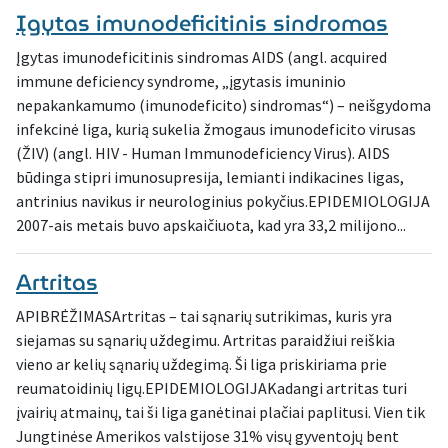
Įgytas imunodeficitinis sindromas
Įgytas imunodeficitinis sindromas AIDS (angl. acquired
immune deficiency syndrome, „įgytasis imuninio
nepakankamumo (imunodeficito) sindromas“) – neišgydoma
infekcinė liga, kurią sukelia žmogaus imunodeficito virusas
(ŽIV) (angl. HIV - Human Immunodeficiency Virus). AIDS
būdinga stipri imunosupresija, lemianti indikacines ligas,
antrinius navikus ir neurologinius pokyčius.EPIDEMIOLOGIJA
2007-ais metais buvo apskaičiuota, kad yra 33,2 milijono...
Artritas
APIBRĖŽIMASArtritas – tai sąnarių sutrikimas, kuris yra
siejamas su sąnarių uždegimu. Artritas paraidžiui reiškia
vieno ar kelių sąnarių uždegimą. Ši liga priskiriama prie
reumatoidinių ligų.EPIDEMIOLOGIJAKadangi artritas turi
įvairių atmainų, tai ši liga ganėtinai plačiai paplitusi. Vien tik
Jungtinėse Amerikos valstijose 31% visų gyventojų bent