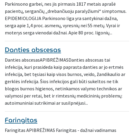
Parkinsono garbei, nes jis pirmasis 1817 metais aprašė
pacientų, sergančių „drebančiuoju paralyžiumi“ simptomus.
EPIDEMIOLOGIJA Parkinsono liga yra santykinai dažna,
serga apie 1,4 proc. asmenų, vyresnių nei 55 metų. Vyrai ir
moterys serga vienodai dažnai. Apie 80 proc. ligonių...
Danties abscesas
Danties abscesasAPIBRĖŽIMASDanties abscesas tai
infekcija, kuri prasideda kaip paprasta danties ar jo ertmės
infekcija, bet tęsiasi kaip visos burnos, veido, žandikaulio ar
gerklės infekcija. Šios infekcijos gali būti sukeltos ne tik
blogos burnos higienos, netinkamos valymo technikos ar
valymosi per retai, bet ir rimtesnių medicininių problemų:
autoimuniniai sutrikimai ar susilpnėjusi...
Faringitas
Faringitas APIBRĖŽIMAS Faringitas - dažnai vadinamas