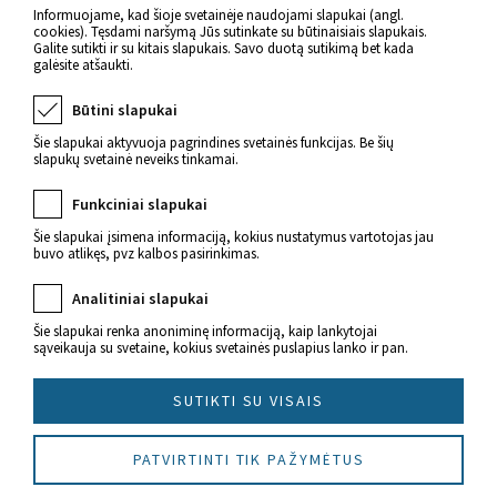
Informuojame, kad šioje svetainėje naudojami slapukai (angl.
cookies). Tęsdami naršymą Jūs sutinkate su būtinaisiais slapukais.
Galite sutikti ir su kitais slapukais. Savo duotą sutikimą bet kada
galėsite atšaukti.
Būtini slapukai
Šie slapukai aktyvuoja pagrindines svetainės funkcijas. Be šių
slapukų svetainė neveiks tinkamai.
Funkciniai slapukai
Šie slapukai įsimena informaciją, kokius nustatymus vartotojas jau
buvo atlikęs, pvz kalbos pasirinkimas.
Naujienos apie sveikatą
Analitiniai slapukai
Šie slapukai renka anoniminę informaciją, kaip lankytojai
sąveikauja su svetaine, kokius svetainės puslapius lanko ir pan.
SUTIKTI SU VISAIS
© 2022 Imunitetas.lt Visos teisės saugomos.
PATVIRTINTI TIK PAŽYMĖTUS
Sukūrė