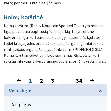
kartą per metus kreipiasi į šeimos...
Kalnų karštinė
Kalnų karštinė (Rocky Mountain Spotted Fever) yra mirtina
liga, platinama paplitusių šuninių erkių. Tai yra erkinė
bakterinė liga, kuri paveikia kraujagyslių sienelės ląsteles,
todėl kraujagyslės praleidžia kraują. Tai gali ilgainiui sukelti
rimtą vidaus organų žalą, ypač inkstams.EPIDEMIOLOGIJA
Kalnų karštinę sukelia mikroorganizmas Rickettsia, kuri
sukelia infekciją. Erkės, transportuojančios R. rickettsii, yra...
1
2
3
…
34
Visos ligos
Akių ligos