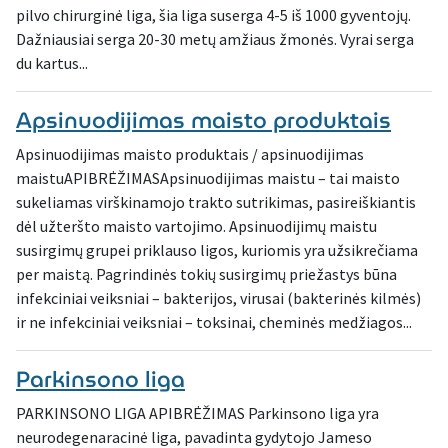
pilvo chirurginė liga, šia liga suserga 4-5 iš 1000 gyventojų.
Dažniausiai serga 20-30 metų amžiaus žmonės. Vyrai serga
du kartus...
Apsinuodijimas maisto produktais
Apsinuodijimas maisto produktais / apsinuodijimas
maistuAPIBRĖŽIMASApsinuodijimas maistu – tai maisto
sukeliamas virškinamojo trakto sutrikimas, pasireiškiantis
dėl užteršto maisto vartojimo. Apsinuodijimų maistu
susirgimų grupei priklauso ligos, kuriomis yra užsikrečiama
per maistą. Pagrindinės tokių susirgimų priežastys būna
infekciniai veiksniai – bakterijos, virusai (bakterinės kilmės)
ir ne infekciniai veiksniai – toksinai, cheminės medžiagos...
Parkinsono liga
PARKINSONO LIGA APIBRĖŽIMAS Parkinsono liga yra
neurodegenaracinė liga, pavadinta gydytojo Jameso