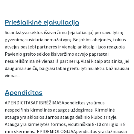
Priešlaikinė ejakuliacija
Su ankstyvu sėklos išsiveržimu (ejakuliacija) per savo lytinį
gyvenimą susiduria nemažai vyrų. Be jokios abejonės, tokius
atvejus pastebi partnerės ir vienaip ar kitaip į juos reaguoja.
Pavienio greito sėklos išsiveržimo atvejo paprastai
nesureikšmina nė vienas iš partnerių. Visai kitaip atsitinka, jei
dauguma sueičių baigiasi labai greitu lytiniu aktu. Dažniausiai
vienas...
Apendicitas
APENDICITASAPIBRĖŽIMASApendicitas yra ūmus
nespecifinis kirmėlinės ataugos uždegimas. Kirmėlinė
atauga yra aklosios žarnos atauga dešinio klubo srityje.
Atauga yra kirmėlytės formos, vidutiniškai 8-10 cm ilgio ir 8
mm skermens. EPIDEMIOLOGIJAApendicitas yra dažniausia