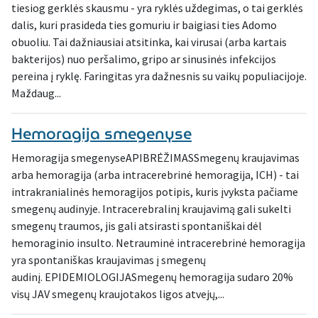
tiesiog gerklės skausmu - yra ryklės uždegimas, o tai gerklės
dalis, kuri prasideda ties gomuriu ir baigiasi ties Adomo
obuoliu. Tai dažniausiai atsitinka, kai virusai (arba kartais
bakterijos) nuo peršalimo, gripo ar sinusinės infekcijos
pereina į ryklę. Faringitas yra dažnesnis su vaikų populiacijoje.
Maždaug...
Hemoragija smegenyse
Hemoragija smegenyseAPIBRĖŽIMASSmegenų kraujavimas
arba hemoragija (arba intracerebrinė hemoragija, ICH) - tai
intrakranialinės hemoragijos potipis, kuris įvyksta pačiame
smegenų audinyje. Intracerebralinį kraujavimą gali sukelti
smegenų traumos, jis gali atsirasti spontaniškai dėl
hemoraginio insulto. Netrauminė intracerebrinė hemoragija
yra spontaniškas kraujavimas į smegenų
audinį. EPIDEMIOLOGIJASmegenų hemoragija sudaro 20%
visų JAV smegenų kraujotakos ligos atvejų,...