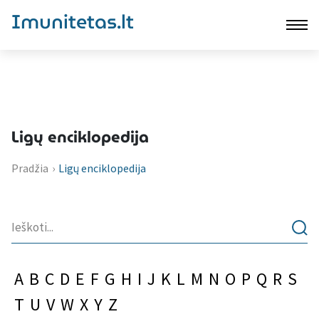
Imunitetas.lt
Ligų enciklopedija
Pradžia
›
Ligų enciklopedija
A
B
C
D
E
F
G
H
I
J
K
L
M
N
O
P
Q
R
S
T
U
V
W
X
Y
Z