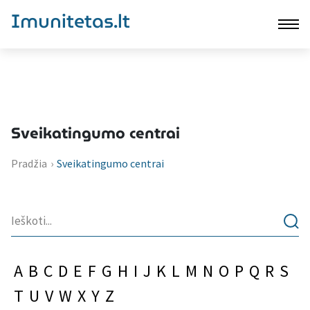
Imunitetas.lt
Sveikatingumo centrai
Pradžia
›
Sveikatingumo centrai
A
B
C
D
E
F
G
H
I
J
K
L
M
N
O
P
Q
R
S
T
U
V
W
X
Y
Z