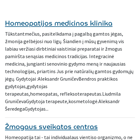
Homeopatijos medicinos klinika
Tūkstantmečius, pasitelkdama į pagalbą gamtos jėgas,
žmonija gelbėjosi nuo ligų. Šiandien į mūsų gyvenimą vis
labiau veržiasi dirbtiniai vaistiniai preparatai ir žmogus
pamiršta senąsias medicinos tradicijas. Integracinė
medicina, jungianti senovinio gydymo meną ir naujausias
technologijas, priartins Jus prie natūralių gamtos gydomųjų
jėgų. Gydytojai :Aleksandr GruničevBendros praktikos
gydytojas,gydytojas
terapeutas,homeopatas, refleksoterapeutas.Liudmila
GruničevaGydytoja terapeute,kosmetologė.Aleksandr
ŠeredegaGydytojas...
Žmogaus sveikatos centras
Homeopatija tai - tai individualaus vientiso organizmo, o ne