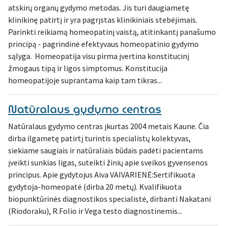
atskirų organų gydymo metodas. Jis turi daugiametę
klinikinę patirtį ir yra pagrįstas klinikiniais stebėjimais.
Parinkti reikiamą homeopatinį vaistą, atitinkantį panašumo
principą - pagrindinė efektyvaus homeopatinio gydymo
sąlyga. Homeopatija visu pirma įvertina konstitucinį
žmogaus tipą ir ligos simptomus. Konstitucija
homeopatijoje suprantama kaip tam tikras...
Natūralaus gydymo centras
Natūralaus gydymo centras įkurtas 2004 metais Kaune. Čia
dirba ilgametę patirtį turintis specialistų kolektyvas,
siekiame saugiais ir natūraliais būdais padėti pacientams
įveikti sunkias ligas, suteikti žinių apie sveikos gyvensenos
principus. Apie gydytojus Aiva VAIVARIENĖ:Sertifikuota
gydytoja-homeopatė (dirba 20 metų). Kvalifikuota
biopunktūrinės diagnostikos specialistė, dirbanti Nakatani
(Riodoraku), R.Folio ir Vega testo diagnostinemis...