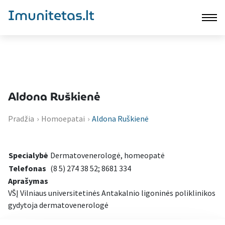
Imunitetas.lt
Aldona Ruškienė
Pradžia
›
Homoepatai
›
Aldona Ruškienė
Specialybė
Dermatovenerologė, homeopatė
Telefonas
(8 5) 274 38 52; 8681 334
Aprašymas
VŠĮ Vilniaus universitetinės Antakalnio ligoninės poliklinikos
gydytoja dermatovenerologė