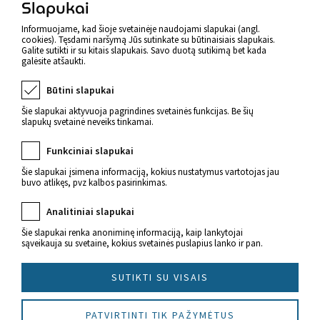
Slapukai
Atgal
Informuojame, kad šioje svetainėje naudojami slapukai (angl.
cookies). Tęsdami naršymą Jūs sutinkate su būtinaisiais slapukais.
Galite sutikti ir su kitais slapukais. Savo duotą sutikimą bet kada
galėsite atšaukti.
Būtini slapukai
Šie slapukai aktyvuoja pagrindines svetainės funkcijas. Be šių
slapukų svetainė neveiks tinkamai.
Funkciniai slapukai
Šie slapukai įsimena informaciją, kokius nustatymus vartotojas jau
buvo atlikęs, pvz kalbos pasirinkimas.
Naujienos apie sveikatą
Analitiniai slapukai
Šie slapukai renka anoniminę informaciją, kaip lankytojai
sąveikauja su svetaine, kokius svetainės puslapius lanko ir pan.
SUTIKTI SU VISAIS
© 2022 Imunitetas.lt Visos teisės saugomos.
PATVIRTINTI TIK PAŽYMĖTUS