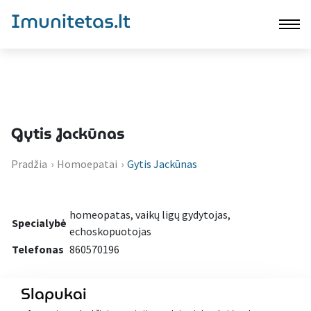
Imunitetas.lt
Gytis Jackūnas
Pradžia
›
Homoepatai
›
Gytis Jackūnas
homeopatas, vaikų ligų gydytojas,
Specialybė
echoskopuotojas
Telefonas
860570196
Slapukai
Atgal