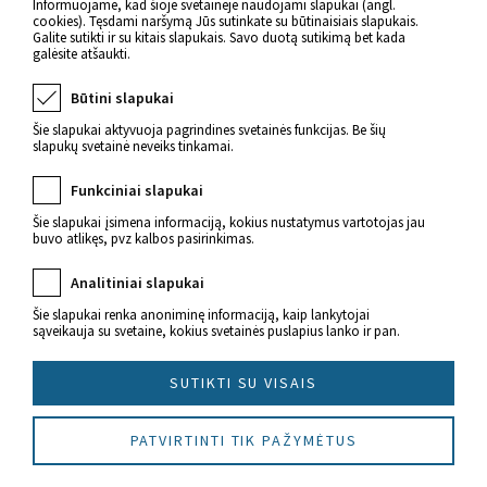
Informuojame, kad šioje svetainėje naudojami slapukai (angl.
cookies). Tęsdami naršymą Jūs sutinkate su būtinaisiais slapukais.
Galite sutikti ir su kitais slapukais. Savo duotą sutikimą bet kada
galėsite atšaukti.
Būtini slapukai
Šie slapukai aktyvuoja pagrindines svetainės funkcijas. Be šių
slapukų svetainė neveiks tinkamai.
Funkciniai slapukai
Šie slapukai įsimena informaciją, kokius nustatymus vartotojas jau
Naujienos apie sveikatą
buvo atlikęs, pvz kalbos pasirinkimas.
Analitiniai slapukai
Šie slapukai renka anoniminę informaciją, kaip lankytojai
sąveikauja su svetaine, kokius svetainės puslapius lanko ir pan.
SUTIKTI SU VISAIS
© 2022 Imunitetas.lt Visos teisės saugomos.
Sukūrė
PATVIRTINTI TIK PAŽYMĖTUS