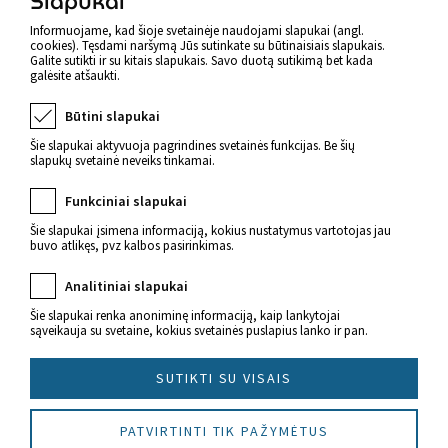
Slapukai
Atgal
Informuojame, kad šioje svetainėje naudojami slapukai (angl.
cookies). Tęsdami naršymą Jūs sutinkate su būtinaisiais slapukais.
Galite sutikti ir su kitais slapukais. Savo duotą sutikimą bet kada
galėsite atšaukti.
Būtini slapukai
Šie slapukai aktyvuoja pagrindines svetainės funkcijas. Be šių
slapukų svetainė neveiks tinkamai.
Funkciniai slapukai
Šie slapukai įsimena informaciją, kokius nustatymus vartotojas jau
buvo atlikęs, pvz kalbos pasirinkimas.
Naujienos apie sveikatą
Analitiniai slapukai
Šie slapukai renka anoniminę informaciją, kaip lankytojai
sąveikauja su svetaine, kokius svetainės puslapius lanko ir pan.
SUTIKTI SU VISAIS
© 2022 Imunitetas.lt Visos teisės saugomos.
PATVIRTINTI TIK PAŽYMĖTUS
Sukūrė