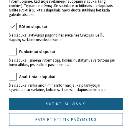
Informuojame, kad šioje svetainėje naudojami slapukai (angl.
cookies). Tęsdami naršymą Jūs sutinkate su būtinaisiais slapukais.
Galite sutikti ir su kitais slapukais. Savo duotą sutikimą bet kada
galėsite atšaukti.
Būtini slapukai
Šie slapukai aktyvuoja pagrindines svetainės funkcijas. Be šių
slapukų svetainė neveiks tinkamai.
Funkciniai slapukai
Naujienos apie sveikatą
Šie slapukai įsimena informaciją, kokius nustatymus vartotojas jau
buvo atlikęs, pvz kalbos pasirinkimas.
Analitiniai slapukai
Šie slapukai renka anoniminę informaciją, kaip lankytojai
sąveikauja su svetaine, kokius svetainės puslapius lanko ir pan.
© 2022 Imunitetas.lt Visos teisės saugomos.
SUTIKTI SU VISAIS
Sukūrė
PATVIRTINTI TIK PAŽYMĖTUS