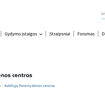
Gydymo įstaigos
Straipsniai
Forumas
D
enos centras
s
›
Aukštųjų Panerių dienos centras