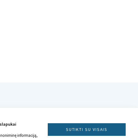
 slapukai
SUTIKTI SU VISAIS
anoniminę informaciją,