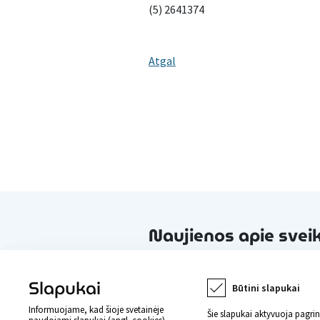
(5) 2641374
Atgal
Naujienos apie svei
Slapukai
Būtini slapukai
Informuojame, kad šioje svetainėje
Šie slapukai aktyvuoja pagri