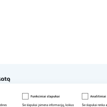
katą
Funkciniai slapukai
Analitiniai
ndines
Šie slapukai įsimena informaciją, kokius
Šie slapukai renka 