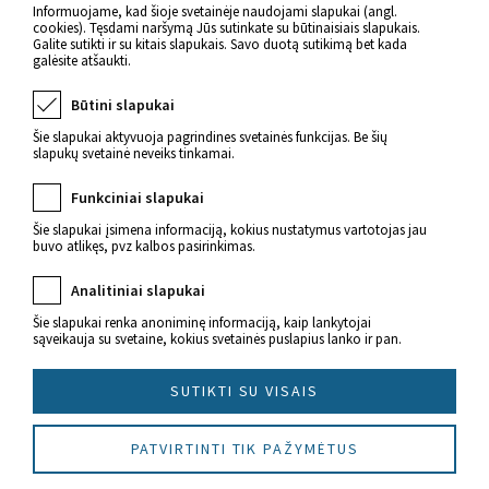
Atgal
Informuojame, kad šioje svetainėje naudojami slapukai (angl.
cookies). Tęsdami naršymą Jūs sutinkate su būtinaisiais slapukais.
Galite sutikti ir su kitais slapukais. Savo duotą sutikimą bet kada
galėsite atšaukti.
Būtini slapukai
Šie slapukai aktyvuoja pagrindines svetainės funkcijas. Be šių
slapukų svetainė neveiks tinkamai.
Funkciniai slapukai
Šie slapukai įsimena informaciją, kokius nustatymus vartotojas jau
buvo atlikęs, pvz kalbos pasirinkimas.
Naujienos apie sveikatą
Analitiniai slapukai
Šie slapukai renka anoniminę informaciją, kaip lankytojai
sąveikauja su svetaine, kokius svetainės puslapius lanko ir pan.
SUTIKTI SU VISAIS
© 2022 Imunitetas.lt Visos teisės saugomos.
PATVIRTINTI TIK PAŽYMĖTUS
Sukūrė