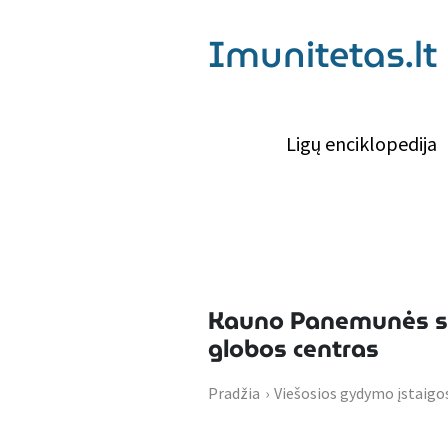
Imunitetas.lt
Ligų enciklopedija
Kauno Panemunės se
globos centras
Pradžia
›
Viešosios gydymo įstaigo