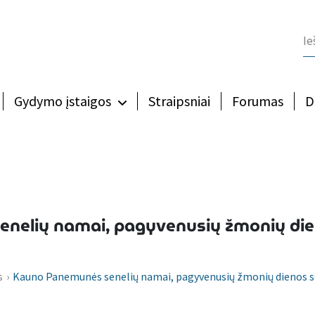
Gydymo įstaigos
Straipsniai
Forumas
D
nelių namai, pagyvenusių žmonių dien
s
›
Kauno Panemunės senelių namai, pagyvenusių žmonių dienos so