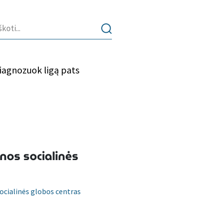
iagnozuok ligą pats
os socialinės
cialinės globos centras