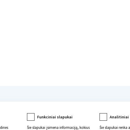
katą
Funkciniai slapukai
Analitiniai
ndines
Šie slapukai įsimena informaciją, kokius
Šie slapukai renka 