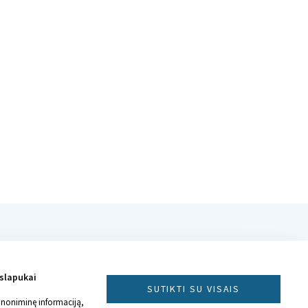
 slapukai
SUTIKTI SU VISAIS
anoniminę informaciją,