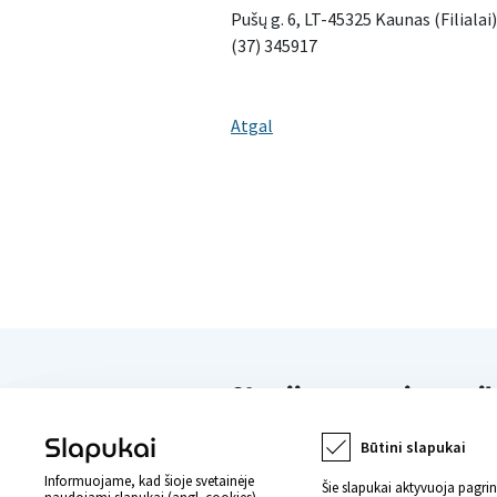
Pušų g. 6, LT-45325 Kaunas (Filialai)
(37) 345917
Atgal
Naujienos apie svei
Slapukai
Būtini slapukai
Informuojame, kad šioje svetainėje
Šie slapukai aktyvuoja pagri