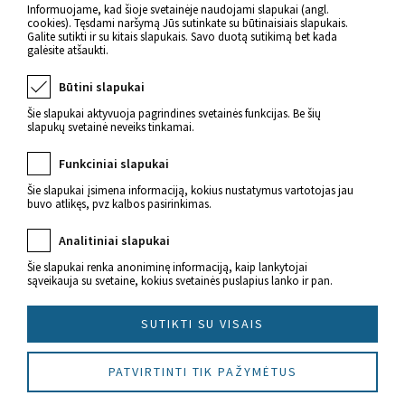
Atgal
Informuojame, kad šioje svetainėje naudojami slapukai (angl.
cookies). Tęsdami naršymą Jūs sutinkate su būtinaisiais slapukais.
Galite sutikti ir su kitais slapukais. Savo duotą sutikimą bet kada
galėsite atšaukti.
Būtini slapukai
Šie slapukai aktyvuoja pagrindines svetainės funkcijas. Be šių
slapukų svetainė neveiks tinkamai.
Funkciniai slapukai
Šie slapukai įsimena informaciją, kokius nustatymus vartotojas jau
buvo atlikęs, pvz kalbos pasirinkimas.
Naujienos apie sveikatą
Analitiniai slapukai
Šie slapukai renka anoniminę informaciją, kaip lankytojai
sąveikauja su svetaine, kokius svetainės puslapius lanko ir pan.
SUTIKTI SU VISAIS
© 2022 Imunitetas.lt Visos teisės saugomos.
PATVIRTINTI TIK PAŽYMĖTUS
Sukūrė