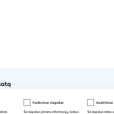
katą
Funkciniai slapukai
Analitiniai
ndines
Šie slapukai įsimena informaciją, kokius
Šie slapukai renka 