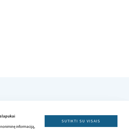
 slapukai
SUTIKTI SU VISAIS
anoniminę informaciją,