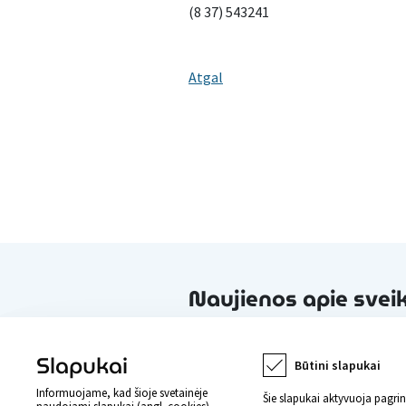
(8 37) 543241
Atgal
Naujienos apie svei
Slapukai
Būtini slapukai
Informuojame, kad šioje svetainėje
Šie slapukai aktyvuoja pagri