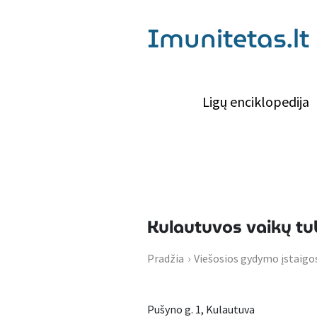
Imunitetas.lt
Ligų enciklopedija
Kulautuvos vaikų tub
Pradžia
›
Viešosios gydymo įstaigo
Pušyno g. 1, Kulautuva