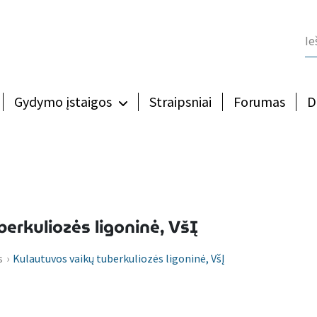
Gydymo įstaigos
Straipsniai
Forumas
D
erkuliozės ligoninė, VšĮ
s
›
Kulautuvos vaikų tuberkuliozės ligoninė, VšĮ