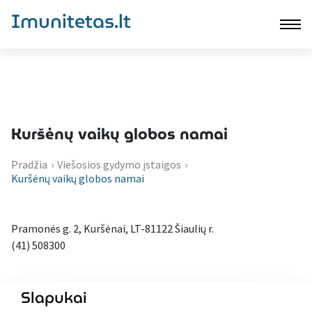
Imunitetas.lt
Kuršėnų vaikų globos namai
Pradžia
›
Viešosios gydymo įstaigos
›
Kuršėnų vaikų globos namai
Pramonės g. 2, Kuršėnai, LT-81122 Šiaulių r.
(41) 508300
Slapukai