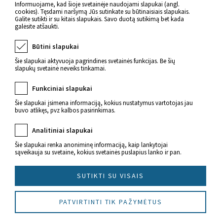
Atgal
Informuojame, kad šioje svetainėje naudojami slapukai (angl.
cookies). Tęsdami naršymą Jūs sutinkate su būtinaisiais slapukais.
Galite sutikti ir su kitais slapukais. Savo duotą sutikimą bet kada
galėsite atšaukti.
Būtini slapukai
Šie slapukai aktyvuoja pagrindines svetainės funkcijas. Be šių
slapukų svetainė neveiks tinkamai.
Funkciniai slapukai
Šie slapukai įsimena informaciją, kokius nustatymus vartotojas jau
buvo atlikęs, pvz kalbos pasirinkimas.
Naujienos apie sveikatą
Analitiniai slapukai
Šie slapukai renka anoniminę informaciją, kaip lankytojai
sąveikauja su svetaine, kokius svetainės puslapius lanko ir pan.
SUTIKTI SU VISAIS
© 2022 Imunitetas.lt Visos teisės saugomos.
PATVIRTINTI TIK PAŽYMĖTUS
Sukūrė