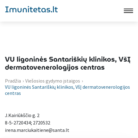
Imunitetas.lt
VU ligoninės Santariškių klinikos, VšĮ
dermatovenerologijos centras
Pradžia
›
Viešosios gydymo įstaigos
›
VU ligoninės Santariškių klinikos, VšĮ dermatovenerologijos
centras
J.Kairiūkščio g. 2
8-5-2720434; 2720532
irena.marciukaitiene@santa.lt