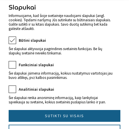
Slapukai
Atgal
Informuojame, kad šioje svetainėje naudojami slapukai (angl.
cookies). Tęsdami naršymą Jūs sutinkate su būtinaisiais slapukais.
Galite sutikti ir su kitais slapukais. Savo duotą sutikimą bet kada
galėsite atšaukti.
Būtini slapukai
Šie slapukai aktyvuoja pagrindines svetainės funkcijas. Be šių
slapukų svetainė neveiks tinkamai.
Funkciniai slapukai
Šie slapukai įsimena informaciją, kokius nustatymus vartotojas jau
buvo atlikęs, pvz kalbos pasirinkimas.
Naujienos apie sveikatą
Analitiniai slapukai
Šie slapukai renka anoniminę informaciją, kaip lankytojai
sąveikauja su svetaine, kokius svetainės puslapius lanko ir pan.
SUTIKTI SU VISAIS
© 2022 Imunitetas.lt Visos teisės saugomos.