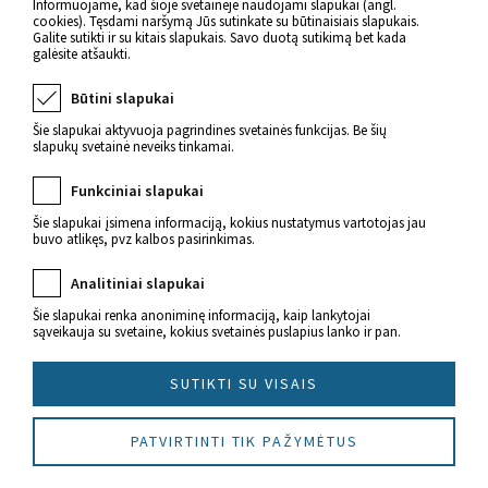
Informuojame, kad šioje svetainėje naudojami slapukai (angl.
cookies). Tęsdami naršymą Jūs sutinkate su būtinaisiais slapukais.
Galite sutikti ir su kitais slapukais. Savo duotą sutikimą bet kada
galėsite atšaukti.
Būtini slapukai
Šie slapukai aktyvuoja pagrindines svetainės funkcijas. Be šių
slapukų svetainė neveiks tinkamai.
Funkciniai slapukai
Naujienos apie sveikatą
Šie slapukai įsimena informaciją, kokius nustatymus vartotojas jau
buvo atlikęs, pvz kalbos pasirinkimas.
Analitiniai slapukai
Šie slapukai renka anoniminę informaciją, kaip lankytojai
sąveikauja su svetaine, kokius svetainės puslapius lanko ir pan.
© 2022 Imunitetas.lt Visos teisės saugomos.
SUTIKTI SU VISAIS
Sukūrė
PATVIRTINTI TIK PAŽYMĖTUS