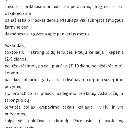
savaites, priklausomai nuo temperatūros, drėgmės ir kt.
Užsikrečiama
panašiai kaip ir askaridėmis. Plaukagalviai subręsta žmogaus
žarnyne per
du mėnesius ir gyvena apie penkerius metus.
Askaridžių ,
toksokarų ir strongiloidų lervutės krauju keliauja į kepenis
(2-5 dienos
po užsikrėtimo), po to į plaučius (7-10 dienų po užsikrėtimo).
Lervoms
patekus į plaučius gali atsirasti kvėpavimo organų susirgimo
požymių:
t.y. bronchito ar plaučių uždegimo reiškinių. Askaridžių ir
strongiloidų
lervutės toliau kvėpavimo takais keliauja į viršų ir yra
nuryjamos,
taigi vėl pakliūva į skrandį. Patekusios į nuolatinę
gyvenamąją vietą –