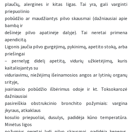
plaučių, alergines ir kitas ligas. Tai yra, gali varginti
priepuolinio
pobūdžio ar maudžiantys pilvo skausmai (dažniausiai apie
bambą ir
dešinėje pilvo apatinėje dalyje). Tai neretai primena
apendicitą.
Ligonis jaučia pilvo gurgėjimą, pykinimą, apetito stoką, arba
priešingai
– pernelyg didelį apetitą, vidurių užkietėjimą, kuris
kaitaliojantys su
viduriavimu, niežėjimą išeinamosios angos ar lytinių organų
srityje,
įvairiausio pobūdžio išbėrimus odoje ir kt. Toksokarozė
dažniausiai
pasireiškia obstrukcinio bronchito požymiais: vargina
įkyraus, atkaklaus
kosulio priepuoliai, dusulys, padidėja kūno temperatūra.
Minėtus ligos
požymius neretai lydi pilvo skausmai, padidėja kepenys,