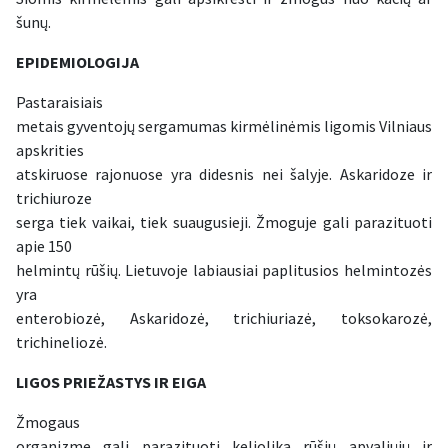
šunų.
EPIDEMIOLOGIJA
Pastaraisiais
metais gyventojų sergamumas kirmėlinėmis ligomis Vilniaus
apskrities
atskiruose rajonuose yra didesnis nei šalyje. Askaridoze ir
trichiuroze
serga tiek vaikai, tiek suaugusieji. Žmoguje gali parazituoti
apie 150
helmintų rūšių. Lietuvoje labiausiai paplitusios helmintozės
yra
enterobiozė, Askaridozė, trichiuriazė, toksokarozė,
trichineliozė.
LIGOS PRIEŽASTYS IR EIGA
Žmogaus
organizme gali parazituoti keliolika rūšių apvaliųjų ir