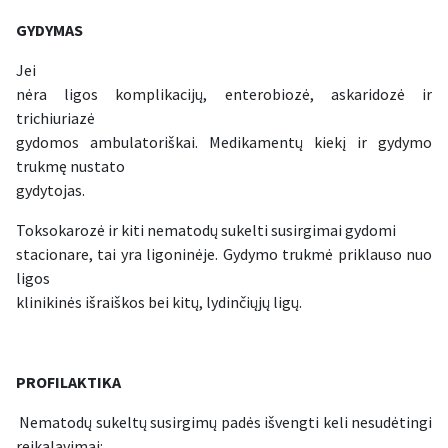
GYDYMAS
Jei
nėra ligos komplikacijų, enterobiozė, askaridozė ir
trichiuriazė
gydomos ambulatoriškai. Medikamentų kiekį ir gydymo
trukmę nustato
gydytojas.
Toksokarozė ir kiti nematodų sukelti susirgimai gydomi
stacionare, tai yra ligoninėje. Gydymo trukmė priklauso nuo
ligos
klinikinės išraiškos bei kitų, lydinčiųjų ligų.
PROFILAKTIKA
Nematodų sukeltų susirgimų padės išvengti keli nesudėtingi
reikalavimai: