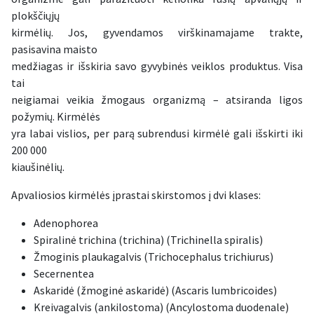
plokščiųjų
kirmėlių. Jos, gyvendamos virškinamajame trakte,
pasisavina maisto
medžiagas ir išskiria savo gyvybinės veiklos produktus. Visa
tai
neigiamai veikia žmogaus organizmą – atsiranda ligos
požymių. Kirmėlės
yra labai vislios, per parą subrendusi kirmėlė gali išskirti iki
200 000
kiaušinėlių.
Apvaliosios kirmėlės įprastai skirstomos į dvi klases:
Adenophorea
Spiralinė trichina (trichina) (Trichinella spiralis)
Žmoginis plaukagalvis (Trichocephalus trichiurus)
Secernentea
Askaridė (žmoginė askaridė) (Ascaris lumbricoides)
Kreivagalvis (ankilostoma) (Ancylostoma duodenale)