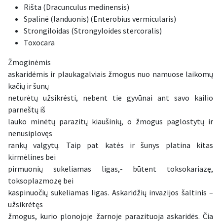
Rišta (Dracunculus medinensis)
Spalinė (landuonis) (Enterobius vermicularis)
Strongiloidas (Strongyloides stercoralis)
Toxocara
Žmoginėmis
askaridėmis ir plaukagalviais žmogus nuo namuose laikomų
kačių ir šunų
neturėtų užsikrėsti, nebent tie gyvūnai ant savo kailio
parneštų iš
lauko minėtų parazitų kiaušinių, o žmogus paglostytų ir
nenusiplovęs
rankų valgytų. Taip pat katės ir šunys platina kitas
kirmėlines bei
pirmuonių sukeliamas ligas,- būtent toksokariazę,
toksoplazmozę bei
kaspinuočių sukeliamas ligas. Askaridžių invazijos šaltinis –
užsikrėtęs
žmogus, kurio plonojoje žarnoje parazituoja askaridės. Čia