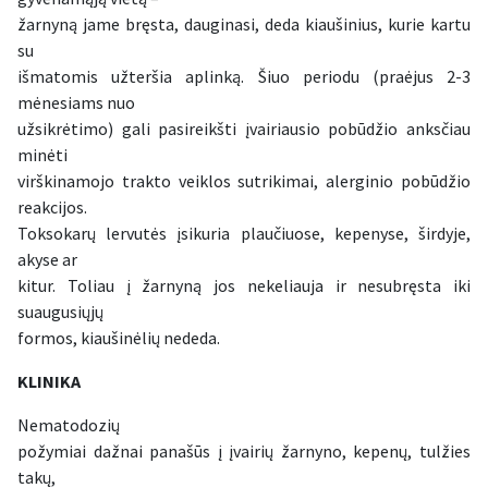
žarnyną jame bręsta, dauginasi, deda kiaušinius, kurie kartu
su
išmatomis užteršia aplinką. Šiuo periodu (praėjus 2-3
mėnesiams nuo
užsikrėtimo) gali pasireikšti įvairiausio pobūdžio anksčiau
minėti
virškinamojo trakto veiklos sutrikimai, alerginio pobūdžio
reakcijos.
Toksokarų lervutės įsikuria plaučiuose, kepenyse, širdyje,
akyse ar
kitur. Toliau į žarnyną jos nekeliauja ir nesubręsta iki
suaugusiųjų
formos, kiaušinėlių nededa.
KLINIKA
Nematodozių
požymiai dažnai panašūs į įvairių žarnyno, kepenų, tulžies
takų,