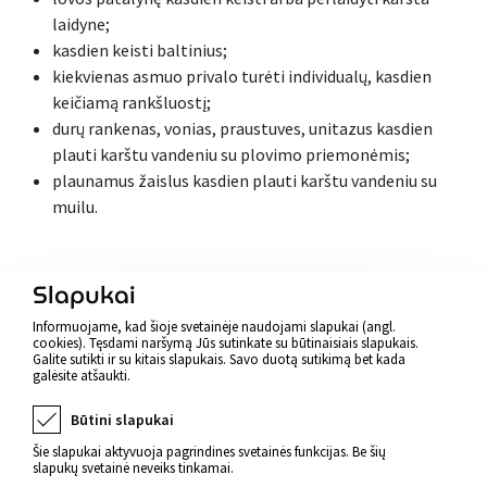
laidyne;
kasdien keisti baltinius;
kiekvienas asmuo privalo turėti individualų, kasdien
keičiamą rankšluostį;
durų rankenas, vonias, praustuves, unitazus kasdien
plauti karštu vandeniu su plovimo priemonėmis;
plaunamus žaislus kasdien plauti karštu vandeniu su
muilu.
Atgal
Slapukai
Informuojame, kad šioje svetainėje naudojami slapukai (angl.
cookies). Tęsdami naršymą Jūs sutinkate su būtinaisiais slapukais.
Galite sutikti ir su kitais slapukais. Savo duotą sutikimą bet kada
galėsite atšaukti.
Būtini slapukai
Šie slapukai aktyvuoja pagrindines svetainės funkcijas. Be šių
slapukų svetainė neveiks tinkamai.