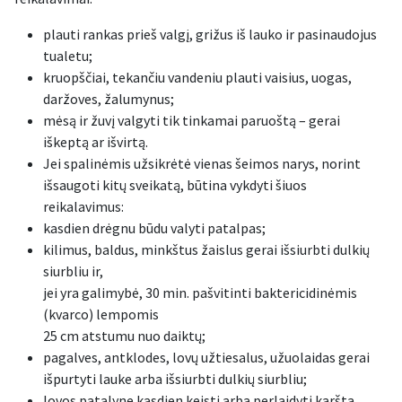
plauti rankas prieš valgį, grižus iš lauko ir pasinaudojus
tualetu;
kruopščiai, tekančiu vandeniu plauti vaisius, uogas,
daržoves, žalumynus;
mėsą ir žuvį valgyti tik tinkamai paruoštą – gerai
iškeptą ar išvirtą.
Jei spalinėmis užsikrėtė vienas šeimos narys, norint
išsaugoti kitų sveikatą, būtina vykdyti šiuos
reikalavimus:
kasdien drėgnu būdu valyti patalpas;
kilimus, baldus, minkštus žaislus gerai išsiurbti dulkių
siurbliu ir,
jei yra galimybė, 30 min. pašvitinti baktericidinėmis
(kvarco) lempomis
25 cm atstumu nuo daiktų;
pagalves, antklodes, lovų užtiesalus, užuolaidas gerai
išpurtyti lauke arba išsiurbti dulkių siurbliu;
lovos patalynę kasdien keisti arba perlaidyti karšta