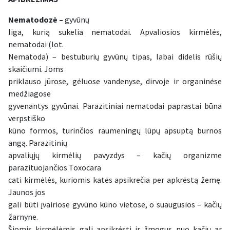
Nematodozė –
gyvūnų
liga, kurią sukelia nematodai. Apvaliosios kirmėlės,
nematodai (lot.
Nematoda) – bestuburių gyvūnų tipas, labai didelis rūšių
skaičiumi. Joms
priklauso jūrose, gėluose vandenyse, dirvoje ir organinėse
medžiagose
gyvenantys gyvūnai. Parazitiniai nematodai paprastai būna
verpstiško
kūno formos, turinčios raumeningų lūpų apsuptą burnos
angą. Parazitinių
apvaliųjų kirmėlių pavyzdys – kačių organizme
parazituojančios Toxocara
cati kirmėlės, kuriomis katės apsikrečia per apkrėstą žemę.
Jaunos jos
gali būti įvairiose gyvūno kūno vietose, o suaugusios – kačių
žarnyne.
Šiomis kirmėlėmis gali apsikrėsti ir žmogus nuo kačių ar