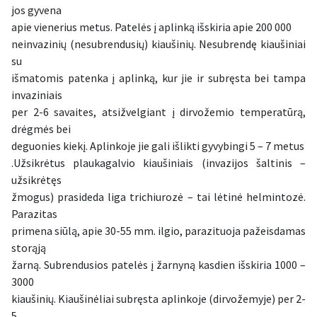
jos gyvena
apie vienerius metus. Patelės į aplinką išskiria apie 200 000
neinvazinių (nesubrendusių) kiaušinių. Nesubrendę kiaušiniai
su
išmatomis patenka į aplinką, kur jie ir subręsta bei tampa
invaziniais
per 2-6 savaites, atsižvelgiant į dirvožemio temperatūrą,
drėgmės bei
deguonies kiekį. Aplinkoje jie gali išlikti gyvybingi 5 – 7 metus
.Užsikrėtus plaukagalvio kiaušiniais (invazijos šaltinis –
užsikrėtęs
žmogus) prasideda liga trichiurozė – tai lėtinė helmintozė.
Parazitas
primena siūlą, apie 30-55 mm. ilgio, parazituoja pažeisdamas
storąją
žarną. Subrendusios patelės į žarnyną kasdien išskiria 1000 –
3000
kiaušinių. Kiaušinėliai subręsta aplinkoje (dirvožemyje) per 2-
5