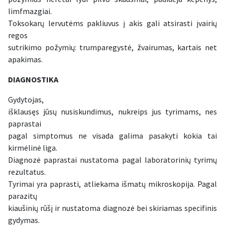
limfmazgiai.
Toksokarų lervutėms pakliuvus į akis gali atsirasti įvairių
regos
sutrikimo požymių: trumparegystė, žvairumas, kartais net
apakimas.
DIAGNOSTIKA
Gydytojas,
išklausęs jūsų nusiskundimus, nukreips jus tyrimams, nes
paprastai
pagal simptomus ne visada galima pasakyti kokia tai
kirmėlinė liga.
Diagnozė paprastai nustatoma pagal laboratorinių tyrimų
rezultatus.
Tyrimai yra paprasti, atliekama išmatų mikroskopija. Pagal
parazitų
kiaušinių rūšį ir nustatoma diagnozė bei skiriamas specifinis
gydymas.