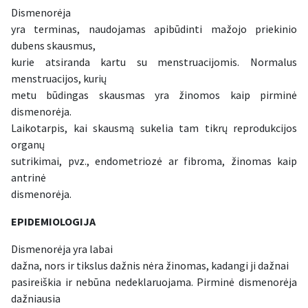
Dismenorėja
yra terminas, naudojamas apibūdinti mažojo priekinio
dubens skausmus,
kurie atsiranda kartu su menstruacijomis. Normalus
menstruacijos, kurių
metu būdingas skausmas yra žinomos kaip pirminė
dismenorėja.
Laikotarpis, kai skausmą sukelia tam tikrų reprodukcijos
organų
sutrikimai, pvz., endometriozė ar fibroma, žinomas kaip
antrinė
dismenorėja.
EPIDEMIOLOGIJA
Dismenorėja yra labai
dažna, nors ir tikslus dažnis nėra žinomas, kadangi ji dažnai
pasireiškia ir nebūna nedeklaruojama. Pirminė dismenorėja
dažniausia