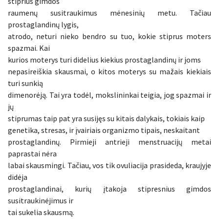
stiprius gimdos
raumenų susitraukimus mėnesinių metu. Tačiau
prostaglandinų lygis,
atrodo, neturi nieko bendro su tuo, kokie stiprus moters
spazmai. Kai
kurios moterys turi didelius kiekius prostaglandinų ir joms
nepasireiškia skausmai, o kitos moterys su mažais kiekiais
turi sunkią
dimenorėją. Tai yra todėl, mokslininkai teigia, jog spazmai ir
jų
stiprumas taip pat yra susijęs su kitais dalykais, tokiais kaip
genetika, stresas, ir įvairiais organizmo tipais, neskaitant
prostaglandinų. Pirmieji antrieji menstruacijų metai
paprastai nėra
labai skausmingi. Tačiau, vos tik ovuliacija prasideda, kraujyje
didėja
prostaglandinai, kurių įtakoja stipresnius gimdos
susitraukinėjimus ir
tai sukelia skausmą.