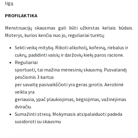
ligą.
PROFILAKTIKA
Menstruacijų skausmas gali būti užkirstas keliais būdais.
Moterys, kurios kenčia nuo jo, reguliariai turėtų:
Sekti veiką mitybą. Riboti alkoholį, kofeiną, riebalus ir
cukrų, padidinti vaisių ir daržovių kiekį paros racione.
Reguliariai
sportuoti, tai mažina mėnesinių skausmą. Pusvalandį
pėsčiomis 3 kartus
per savaitę pasivaikščioti yra geras įprotis. Aerobinė
veikla yra
geriausia, ypač plaukiojimas, bėgiojimas, važinėjimas
dviračiu.
Sumažinti stresą. Mokymasis atsipalaiduoti padeda
susidoroti su skausmu