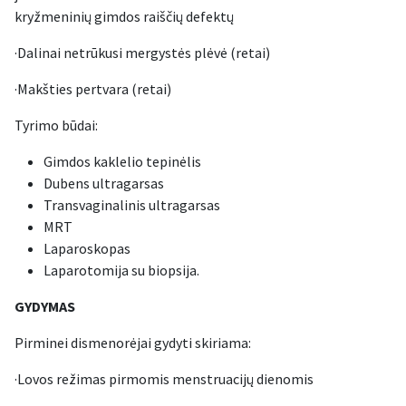
kryžmeninių gimdos raiščių defektų
·Dalinai netrūkusi mergystės plėvė (retai)
·Makšties pertvara (retai)
Tyrimo būdai:
Gimdos kaklelio tepinėlis
Dubens ultragarsas
Transvaginalinis ultragarsas
MRT
Laparoskopas
Laparotomija su biopsija.
GYDYMAS
Pirminei dismenorėjai gydyti skiriama:
·Lovos režimas pirmomis menstruacijų dienomis