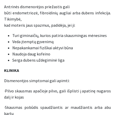
Antrinės dismenorėjos priežastis gali
būti endometriozė, fibroidinių augliai arba dubens infekcija.
Tikimybė,
kad moteris jaus spazmus, padidėja, jei ji:
Turi giminaičių, kurios patiria skausmingas mėnesines
Veda įtemptą gyvenimą
Nepakankamai fiziškai aktyvi būna
Naudoja daug kofeino
Serga dubens uždegiminė liga
KLINIKA
Dismenorėjos simptomai gali apimti:
·Pilvo skausmas apačioje pilvo, gali išplisti į apatinę nugaros
dalį ir kojas
·Skausmas pobūdis spaudžiantis ar maudžiantis arba abu
kartu