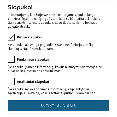
Atgal
Slapukai
Informuojame, kad šioje svetainėje naudojami slapukai (angl.
cookies). Tęsdami naršymą Jūs sutinkate su būtinaisiais slapukais.
Galite sutikti ir su kitais slapukais. Savo duotą sutikimą bet kada
galėsite atšaukti.
Būtini slapukai
Šie slapukai aktyvuoja pagrindines svetainės funkcijas. Be šių
slapukų svetainė neveiks tinkamai.
Funkciniai slapukai
Šie slapukai įsimena informaciją, kokius nustatymus vartotojas jau
buvo atlikęs, pvz kalbos pasirinkimas.
Naujienos apie sveikatą
Analitiniai slapukai
Šie slapukai renka anoniminę informaciją, kaip lankytojai
sąveikauja su svetaine, kokius svetainės puslapius lanko ir pan.
SUTIKTI SU VISAIS
© 2022 Imunitetas.lt Visos teisės saugomos.