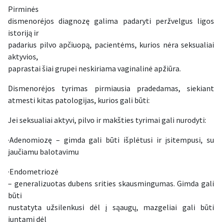
Pirminės
dismenorėjos diagnozę galima padaryti peržvelgus ligos
istoriją ir
padarius pilvo apčiuopą, pacientėms, kurios nėra seksualiai
aktyvios,
paprastai šiai grupei neskiriama vaginalinė apžiūra.
Dismenorėjos tyrimas pirmiausia pradedamas, siekiant
atmesti kitas patologijas, kurios gali būti:
Jei seksualiai aktyvi, pilvo ir makšties tyrimai gali nurodyti:
·Adenomiozę – gimda gali būti išplėtusi ir įsitempusi, su
jaučiamu balotavimu
·Endometriozė
– generalizuotas dubens srities skausmingumas. Gimda gali
būti
nustatyta užsilenkusi dėl į sąaugų, mazgeliai gali būti
juntami dėl