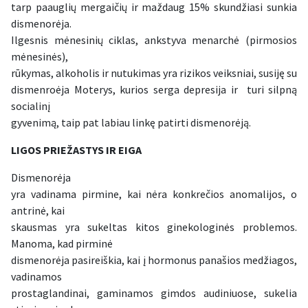
tarp paauglių mergaičių ir maždaug 15% skundžiasi sunkia
dismenorėja.
Ilgesnis mėnesinių ciklas, ankstyva menarchė (pirmosios
mėnesinės),
rūkymas, alkoholis ir nutukimas yra rizikos veiksniai, susiję su
dismenroėja Moterys, kurios serga depresija ir turi silpną
socialinį
gyvenimą, taip pat labiau linkę patirti dismenorėją.
LIGOS PRIEŽASTYS IR EIGA
Dismenorėja
yra vadinama pirmine, kai nėra konkrečios anomalijos, o
antrinė, kai
skausmas yra sukeltas kitos ginekologinės problemos.
Manoma, kad pirminė
dismenorėja pasireiškia, kai į hormonus panašios medžiagos,
vadinamos
prostaglandinai, gaminamos gimdos audiniuose, sukelia