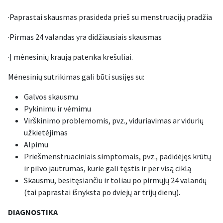
·Paprastai skausmas prasideda prieš su menstruacijų pradžia
·Pirmas 24 valandas yra didžiausiais skausmas
·Į mėnesinių kraują patenka krešuliai.
Mėnesinių sutrikimas gali būti susijęs su:
Galvos skausmu
Pykinimu ir vėmimu
Virškinimo problemomis, pvz., viduriavimas ar vidurių
užkietėjimas
Alpimu
Priešmenstruaciniais simptomais, pvz., padidėjęs krūtų
ir pilvo jautrumas, kurie gali tęstis ir per visą ciklą
Skausmu, besitęsiančiu ir toliau po pirmųjų 24 valandų
(tai paprastai išnyksta po dviejų ar trijų dienų).
DIAGNOSTIKA