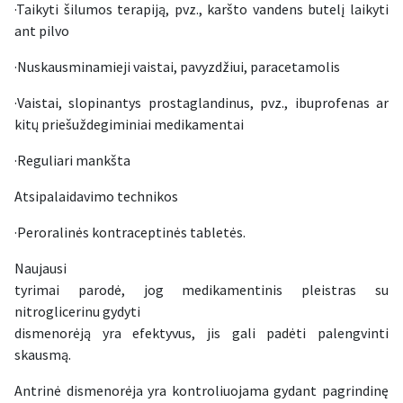
·Taikyti šilumos terapiją, pvz., karšto vandens butelį laikyti
ant pilvo
·Nuskausminamieji vaistai, pavyzdžiui, paracetamolis
·Vaistai, slopinantys prostaglandinus, pvz., ibuprofenas ar
kitų priešuždegiminiai medikamentai
·Reguliari mankšta
Atsipalaidavimo technikos
·Peroralinės kontraceptinės tabletės.
Naujausi
tyrimai parodė, jog medikamentinis pleistras su
nitroglicerinu gydyti
dismenorėją yra efektyvus, jis gali padėti palengvinti
skausmą.
Antrinė dismenorėja yra kontroliuojama gydant pagrindinę