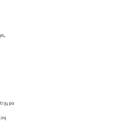
ys,
i jų po
tinį