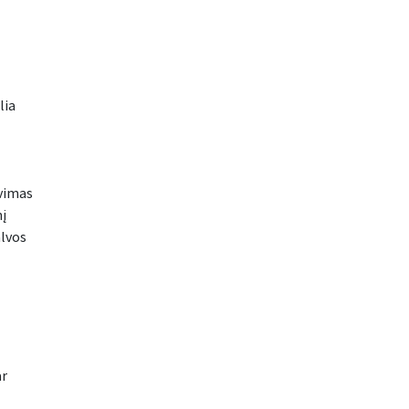
lia
avimas
nį
alvos
ar