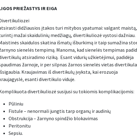
LIGOS PRIEŽASTYS IR EIGA
Divertikuliozei
atsirasti didžiausios įtakos turi mitybos ypatumai: valgant maistą,
turintį mažai skaidulinių medžiagų, divertikuliozė vystosi dažniau.
Maistinės skaidulos skatina išmatų išburkimą ir taip sumažina sto
žarnyno sienelės tempimą. Manoma, kad sienelės tempimas padid
divertikulų atsiradimo riziką. Esant vidurių užkietėjimui, padidėja
spaudimas žarnoje, ir per silpnas žarnos sienelės vietas divertikula
išsigaubia. Kraujavimas iš divertikulų įvyksta, kai erozuoja
kraujagyslė, esanti divertikulo viduje.
Komplikuota divertikuliozė susijusi su tokiomis komplikacijomis:
Pūliniu
Fistule – nenormali jungtis tarp organų ir audinių
Obstrukcija – žarnyno spindžio blokavimas
Peritonitu
Sepsiu.