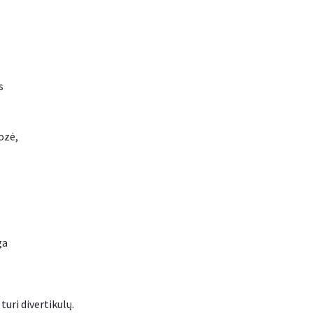
s
ozė,
ga
uri divertikulų.