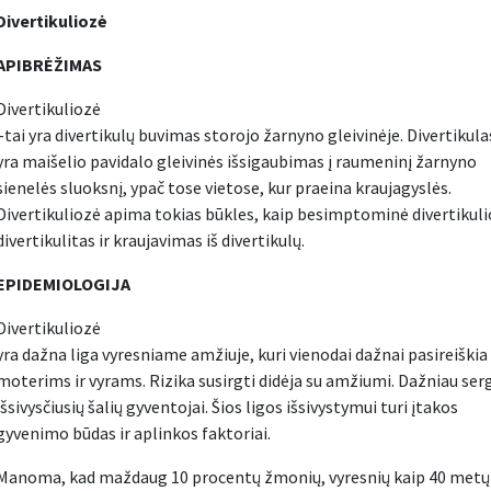
Divertikuliozė
APIBRĖŽIMAS
Divertikuliozė
–tai yra divertikulų buvimas storojo žarnyno gleivinėje. Divertikula
yra maišelio pavidalo gleivinės išsigaubimas į raumeninį žarnyno
sienelės sluoksnį, ypač tose vietose, kur praeina kraujagyslės.
Divertikuliozė apima tokias būkles, kaip besimptominė divertikuli
divertikulitas ir kraujavimas iš divertikulų.
EPIDEMIOLOGIJA
Divertikuliozė
yra dažna liga vyresniame amžiuje, kuri vienodai dažnai pasireiškia
moterims ir vyrams. Rizika susirgti didėja su amžiumi. Dažniau ser
išsivysčiusių šalių gyventojai. Šios ligos išsivystymui turi įtakos
gyvenimo būdas ir aplinkos faktoriai.
Manoma, kad maždaug 10 procentų žmonių, vyresnių kaip 40 metų t