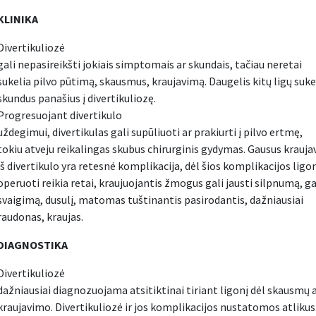
KLINIKA
Divertikuliozė
gali nepasireikšti jokiais simptomais ar skundais, tačiau neretai
sukelia pilvo pūtimą, skausmus, kraujavimą. Daugelis kitų ligų suke
skundus panašius į divertikuliozę.
Progresuojant divertikulo
uždegimui, divertikulas gali supūliuoti ar prakiurti į pilvo ertmę,
tokiu atveju reikalingas skubus chirurginis gydymas. Gausus krauj
iš divertikulo yra retesnė komplikacija, dėl šios komplikacijos ligo
operuoti reikia retai, kraujuojantis žmogus gali jausti silpnumą, g
svaigimą, dusulį, matomas tuštinantis pasirodantis, dažniausiai
raudonas, kraujas.
DIAGNOSTIKA
Divertikuliozė
dažniausiai diagnozuojama atsitiktinai tiriant ligonį dėl skausmų 
kraujavimo. Divertikuliozė ir jos komplikacijos nustatomos atlikus