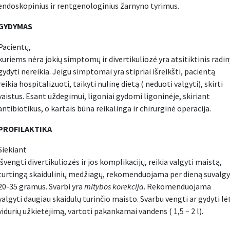
endoskopinius ir rentgenologinius žarnyno tyrimus.
GYDYMAS
Pacientų,
kuriems nėra jokių simptomų ir divertikuliozė yra atsitiktinis radin
gydyti nereikia. Jeigu simptomai yra stipriai išreikšti, pacientą
reikia hospitalizuoti, taikyti nulinę dietą ( neduoti valgyti), skirti
vaistus. Esant uždegimui, ligoniai gydomi ligoninėje, skiriant
antibiotikus, o kartais būna reikalinga ir chirurginė operacija.
PROFILAKTIKA
Siekiant
išvengti divertikuliozės ir jos komplikacijų, reikia valgyti maistą,
turtingą skaidulinių medžiagų, rekomenduojama per dieną suvalgyt
20-35 gramus. Svarbi yra
mitybos korekcija
. Rekomenduojama
valgyti daugiau skaidulų turinčio maisto. Svarbu vengti ar gydyti lė
vidurių užkietėjimą, vartoti pakankamai vandens ( 1,5 – 2 l).