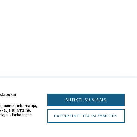
 slapukai
SUTIKTI SU VISAIS
anoniminę informaciją,
eikauja su svetaine,
slapius lanko ir pan.
PATVIRTINTI TIK PAŽYMĖTUS
Sukūrė