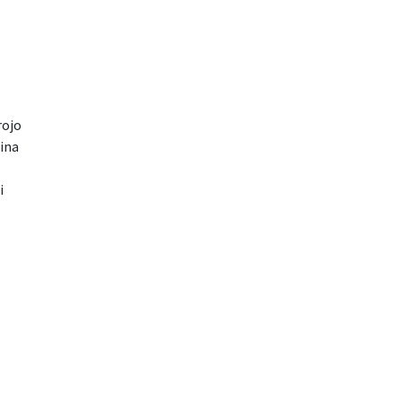
rojo
ina
i