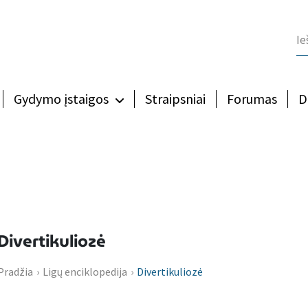
Gydymo įstaigos
Straipsniai
Forumas
D
Divertikuliozė
Pradžia
›
Ligų enciklopedija
›
Divertikuliozė