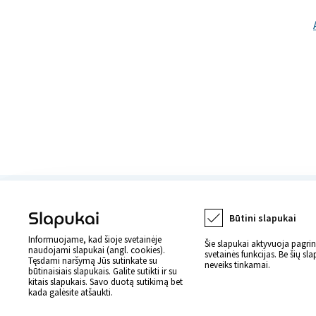
Slapukai
Naujienos apie svei
Būtini slapukai
Informuojame, kad šioje svetainėje
Šie slapukai aktyvuoja pagri
naudojami slapukai (angl. cookies).
svetainės funkcijas. Be šių sl
Tęsdami naršymą Jūs sutinkate su
neveiks tinkamai.
būtinaisiais slapukais. Galite sutikti ir su
kitais slapukais. Savo duotą sutikimą bet
kada galėsite atšaukti.
© 2022 Imunitetas.lt Visos teisės 