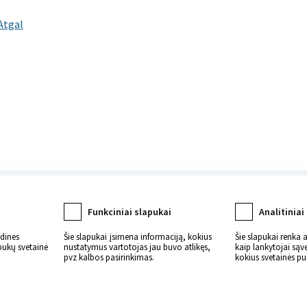
Atgal
katą
Funkciniai slapukai
Analitiniai
ndines
Šie slapukai įsimena informaciją, kokius
Šie slapukai renka 
apukų svetainė
nustatymus vartotojas jau buvo atlikęs,
kaip lankytojai sąv
pvz kalbos pasirinkimas.
kokius svetainės pu
saugomos.