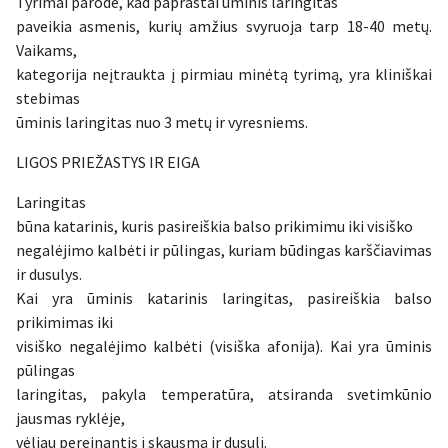
Tyrimai parodė, kad paprastai ūminis laringitas
paveikia asmenis, kurių amžius svyruoja tarp 18-40 metų.
Vaikams,
kategorija neįtraukta į pirmiau minėtą tyrimą, yra kliniškai
stebimas
ūminis laringitas nuo 3 metų ir vyresniems.
LIGOS PRIEŽASTYS IR EIGA
Laringitas
būna katarinis, kuris pasireiškia balso prikimimu iki visiško
negalėjimo kalbėti ir pūlingas, kuriam būdingas karščiavimas
ir dusulys.
Kai yra ūminis katarinis laringitas, pasireiškia balso
prikimimas iki
visiško negalėjimo kalbėti (visiška afonija). Kai yra ūminis
pūlingas
laringitas, pakyla temperatūra, atsiranda svetimkūnio
jausmas ryklėje,
vėliau pereinantis į skausmą ir dusulį.