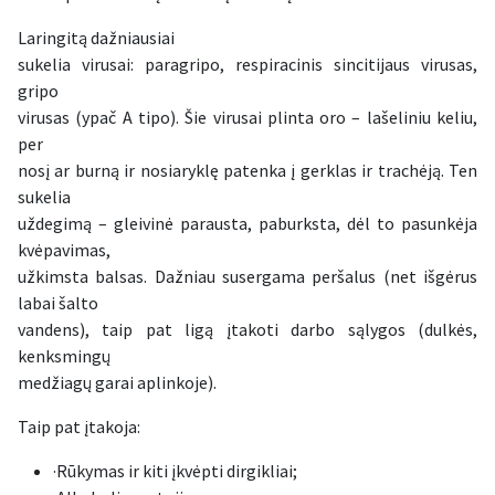
Laringitą dažniausiai
sukelia virusai: paragripo, respiracinis sincitijaus virusas,
gripo
virusas (ypač A tipo). Šie virusai plinta oro – lašeliniu keliu,
per
nosį ar burną ir nosiaryklę patenka į gerklas ir trachėją. Ten
sukelia
uždegimą – gleivinė parausta, paburksta, dėl to pasunkėja
kvėpavimas,
užkimsta balsas. Dažniau susergama peršalus (net išgėrus
labai šalto
vandens), taip pat ligą įtakoti darbo sąlygos (dulkės,
kenksmingų
medžiagų garai aplinkoje).
Taip pat įtakoja:
·Rūkymas ir kiti įkvėpti dirgikliai;