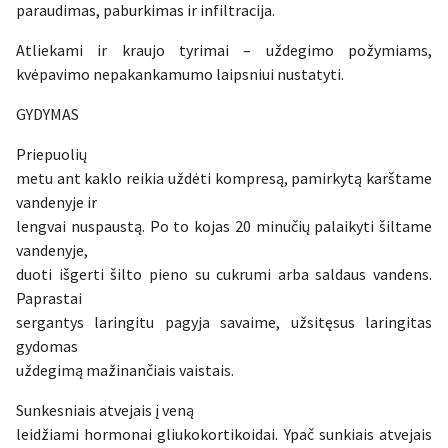
paraudimas, paburkimas ir infiltracija.
Atliekami ir kraujo tyrimai – uždegimo požymiams,
kvėpavimo nepakankamumo laipsniui nustatyti.
GYDYMAS
Priepuolių
metu ant kaklo reikia uždėti kompresą, pamirkytą karštame
vandenyje ir
lengvai nuspaustą. Po to kojas 20 minučių palaikyti šiltame
vandenyje,
duoti išgerti šilto pieno su cukrumi arba saldaus vandens.
Paprastai
sergantys laringitu pagyja savaime, užsitęsus laringitas
gydomas
uždegimą mažinančiais vaistais.
Sunkesniais atvejais į veną
leidžiami hormonai gliukokortikoidai. Ypač sunkiais atvejais