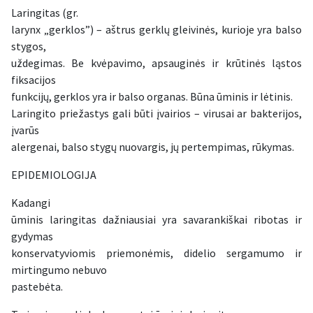
Laringitas (gr.
larynx „gerklos”) – aštrus gerklų gleivinės, kurioje yra balso
stygos,
uždegimas. Be kvėpavimo, apsauginės ir krūtinės ląstos
fiksacijos
funkcijų, gerklos yra ir balso organas. Būna ūminis ir lėtinis.
Laringito priežastys gali būti įvairios – virusai ar bakterijos,
įvarūs
alergenai, balso stygų nuovargis, jų pertempimas, rūkymas.
EPIDEMIOLOGIJA
Kadangi
ūminis laringitas dažniausiai yra savarankiškai ribotas ir
gydymas
konservatyviomis priemonėmis, didelio sergamumo ir
mirtingumo nebuvo
pastebėta.