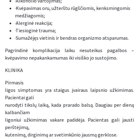
·Alkoholio vartojimas;
·Kvėpavimas oru, užterštu rūgščiomis, kenksmingomis
medžiagomis;
·Alerginė reakcija;
·Tiesioginė trauma;
·Sumažėjęs vietinis ir bendras organizmo atsparumas.
Pagrindinė komplikacija laiku nesuteikus pagalbos –
kvėpavimo nepakankamumas iki visiško jo sustojimo.
KLINIKA
Pirmasis
ligos simptomas yra staigus įvairaus laipsnio užkimimas.
Pacientai gali
nurodyti tikslų laiką, kada prarado balsą. Daugiau per dieną
kalbančiam
ligoniui užkimimas vakare padidėja. Pacientas gali jausti
perštėjimą,
kutenimą, dirginimą ar svetimkūnio jausmą gerklose.