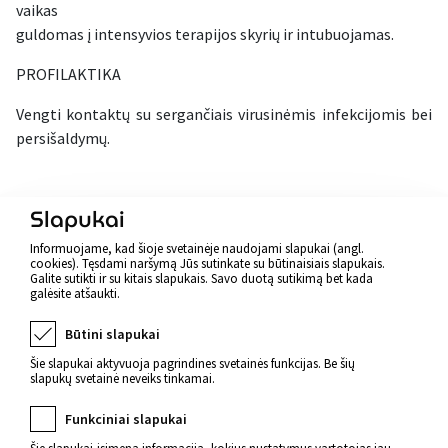
vaikas
guldomas į intensyvios terapijos skyrių ir intubuojamas.
PROFILAKTIKA
Vengti kontaktų su sergančiais virusinėmis infekcijomis bei
persišaldymų.
Atgal
Slapukai
Informuojame, kad šioje svetainėje naudojami slapukai (angl.
cookies). Tęsdami naršymą Jūs sutinkate su būtinaisiais slapukais.
Galite sutikti ir su kitais slapukais. Savo duotą sutikimą bet kada
galėsite atšaukti.
Būtini slapukai
Šie slapukai aktyvuoja pagrindines svetainės funkcijas. Be šių
slapukų svetainė neveiks tinkamai.
Funkciniai slapukai