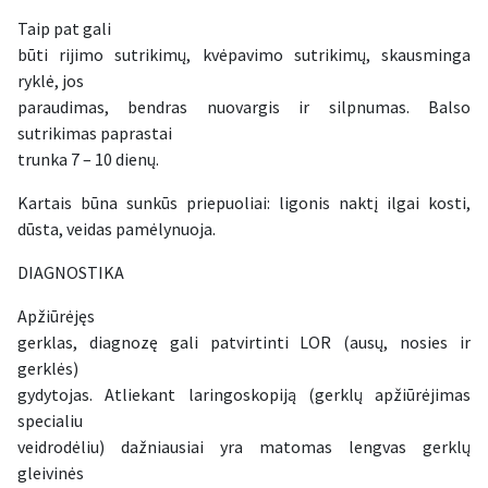
Taip pat gali
būti rijimo sutrikimų, kvėpavimo sutrikimų, skausminga
ryklė, jos
paraudimas, bendras nuovargis ir silpnumas. Balso
sutrikimas paprastai
trunka 7 – 10 dienų.
Kartais būna sunkūs priepuoliai: ligonis naktį ilgai kosti,
dūsta, veidas pamėlynuoja.
DIAGNOSTIKA
Apžiūrėjęs
gerklas, diagnozę gali patvirtinti LOR (ausų, nosies ir
gerklės)
gydytojas. Atliekant laringoskopiją (gerklų apžiūrėjimas
specialiu
veidrodėliu) dažniausiai yra matomas lengvas gerklų
gleivinės