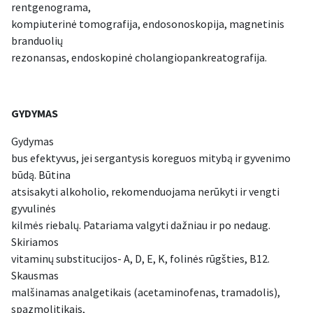
rentgenograma,
kompiuterinė tomografija, endosonoskopija, magnetinis
branduolių
rezonansas, endoskopinė cholangiopankreatografija.
GYDYMAS
Gydymas
bus efektyvus, jei sergantysis koreguos mitybą ir gyvenimo
būdą. Būtina
atsisakyti alkoholio, rekomenduojama nerūkyti ir vengti
gyvulinės
kilmės riebalų. Patariama valgyti dažniau ir po nedaug.
Skiriamos
vitaminų substitucijos- A, D, E, K, folinės rūgšties, B12.
Skausmas
malšinamas analgetikais (acetaminofenas, tramadolis),
spazmolitikais,