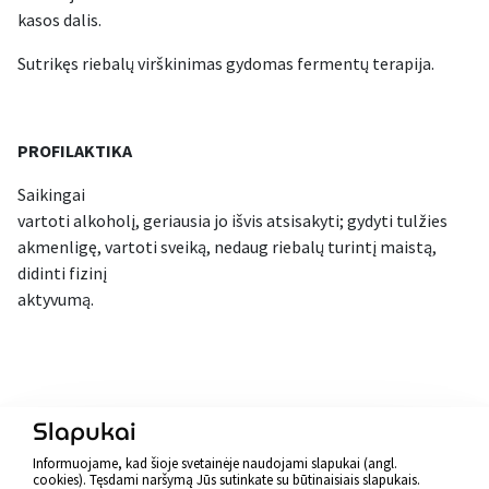
kasos dalis.
Sutrikęs riebalų virškinimas gydomas fermentų terapija.
PROFILAKTIKA
Saikingai
vartoti alkoholį, geriausia jo išvis atsisakyti; gydyti tulžies
akmenligę, vartoti sveiką, nedaug riebalų turintį maistą,
didinti fizinį
aktyvumą.
Atgal
Slapukai
Informuojame, kad šioje svetainėje naudojami slapukai (angl.
cookies). Tęsdami naršymą Jūs sutinkate su būtinaisiais slapukais.