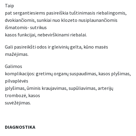
Taip
pat sergantiesiems pasireiškia tuštinimasis riebalingomis,
dvokiančiomis, sunkiai nuo klozeto nusiplaunančiomis
išmatomis- sutrikus
kasos funkcijai, nebevirškinami riebalai.
Gali pasireikšti odos ir gleivinių gelta, kūno masės
mažėjimas.
Galimos
komplikacijos: gretimų organų suspaudimas, kasos plyšimas,
pilvaplėvės
įplyšimas, ūminis kraujavimas, supūliavimas, arterijų
trombozė, kasos
suvėžėjimas.
DIAGNOSTIKA