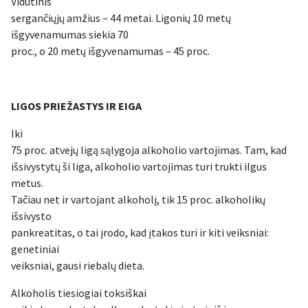
Vidutinis
sergančiųjų amžius – 44 metai. Ligonių 10 metų
išgyvenamumas siekia 70
proc., o 20 metų išgyvenamumas – 45 proc.
LIGOS PRIEŽASTYS IR EIGA
Iki
75 proc. atvejų ligą sąlygoja alkoholio vartojimas. Tam, kad
išsivystytų ši liga, alkoholio vartojimas turi trukti ilgus
metus.
Tačiau net ir vartojant alkoholį, tik 15 proc. alkoholikų
išsivysto
pankreatitas, o tai įrodo, kad įtakos turi ir kiti veiksniai:
genetiniai
veiksniai, gausi riebalų dieta.
Alkoholis tiesiogiai toksiškai