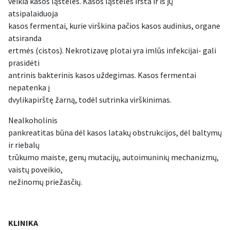
veikia kasos ląsteles. Kasos ląstelės irsta ir iš jų
atsipalaiduoja
kasos fermentai, kurie virškina pačios kasos audinius, organe
atsiranda
ertmės (cistos). Nekrotizavę plotai yra imlūs infekcijai- gali
prasidėti
antrinis bakterinis kasos uždegimas. Kasos fermentai
nepatenka į
dvylikapirštę žarną, todėl sutrinka virškinimas.
Nealkoholinis
pankreatitas būna dėl kasos latakų obstrukcijos, dėl baltymų
ir riebalų
trūkumo maiste, genų mutacijų, autoimuninių mechanizmų,
vaistų poveikio,
nežinomų priežasčių.
KLINIKA