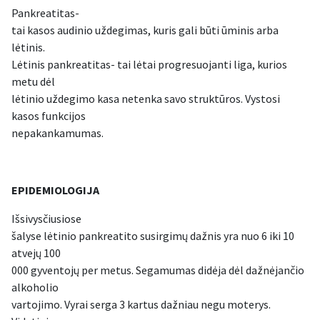
Pankreatitas-
tai kasos audinio uždegimas, kuris gali būti ūminis arba
lėtinis.
Lėtinis pankreatitas- tai lėtai progresuojanti liga, kurios
metu dėl
lėtinio uždegimo kasa netenka savo struktūros. Vystosi
kasos funkcijos
nepakankamumas.
EPIDEMIOLOGIJA
Išsivysčiusiose
šalyse lėtinio pankreatito susirgimų dažnis yra nuo 6 iki 10
atvejų 100
000 gyventojų per metus. Segamumas didėja dėl dažnėjančio
alkoholio
vartojimo. Vyrai serga 3 kartus dažniau negu moterys.