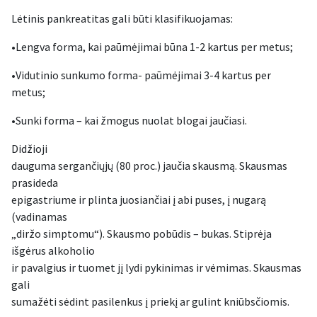
Lėtinis pankreatitas gali būti klasifikuojamas:
•Lengva forma, kai paūmėjimai būna 1-2 kartus per metus;
•Vidutinio sunkumo forma- paūmėjimai 3-4 kartus per
metus;
•Sunki forma – kai žmogus nuolat blogai jaučiasi.
Didžioji
dauguma sergančiųjų (80 proc.) jaučia skausmą. Skausmas
prasideda
epigastriume ir plinta juosiančiai į abi puses, į nugarą
(vadinamas
„diržo simptomu“). Skausmo pobūdis – bukas. Stiprėja
išgėrus alkoholio
ir pavalgius ir tuomet jį lydi pykinimas ir vėmimas. Skausmas
gali
sumažėti sėdint pasilenkus į priekį ar gulint kniūbsčiomis.