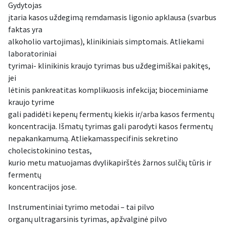
Gydytojas
įtaria kasos uždegimą remdamasis ligonio apklausa (svarbus
faktas yra
alkoholio vartojimas), klinikiniais simptomais. Atliekami
laboratoriniai
tyrimai- klinikinis kraujo tyrimas bus uždegimiškai pakitęs,
jei
lėtinis pankreatitas komplikuosis infekcija; bioceminiame
kraujo tyrime
gali padidėti kepenų fermentų kiekis ir/arba kasos fermentų
koncentracija. Išmatų tyrimas gali parodyti kasos fermentų
nepakankamumą. Atliekamasspecifinis sekretino
cholecistokinino testas,
kurio metu matuojamas dvylikapirštės žarnos sulčių tūris ir
fermentų
koncentracijos jose.
Instrumentiniai tyrimo metodai – tai pilvo
organų ultragarsinis tyrimas, apžvalginė pilvo