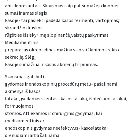
antidepresantais. Skausmas taip pat sumažėja kuomet
sumažinamas slėgis
kasoje- tai pasiekti padeda kasos fermentų vartojimas;
skrandžio druskos
rūgšties išsiskyrimą slopinančiųvaistų paskyrimas.
Medikamentinis
preparatas okreotidinas mažina viso virškinimo trakto
sekreciją. Slėgį
kasoje sumažina ir kasos akmenų tirpinimas.
Skausmas gali būti
gydomas ir endoskopinių procedūrų metu- pašalinami
akmenys iš kasos
latako, įvedamas stentas į kasos lataką, išplečiami latakai,
formuojamos
stomos. Atliekamos ir chirurginis gydymas, kai
medikamentinis ar
endoskopinis gydymas neefektyvus- kasoslatakai
drenuojami arba šalinama