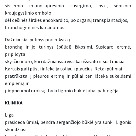
sistemio imunosupresinio susirgimo, pvz., septinio
kraujagyslinio embolo
dėl dešinės širdies endokardito, po organų transplantacijos,
bronchogeninės karcinomos.
Dažniausiai pūlinys pratrūksta į
bronchą ir jo turinys (pūliai) iškosimi. Susidaro ertmė,
pripildyta
skysčio ir oro, kuri dažniausiai visiškai išsivalo ir sustraukia.
Kartais gali plisti infekcija toliau į plaučius. Retai pūliniai
pratrūksta į pleuros ertmę ir pūliai ten išteka sukeldami
empiemą ir
piopneumotoroksą. Tada ligonio būklė labai pablogėja.
KLINIKA
Liga
prasideda ūmiai, bendra sergančiojo būklė yra sunki. Ligonis
skundžiasi