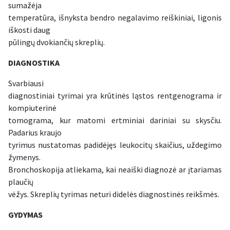
sumažėja
temperatūra, išnyksta bendro negalavimo reiškiniai, ligonis
iškosti daug
pūlingų dvokiančių skreplių.
DIAGNOSTIKA
Svarbiausi
diagnostiniai tyrimai yra krūtinės ląstos rentgenograma ir
kompiuterinė
tomograma, kur matomi ertminiai dariniai su skysčiu.
Padarius kraujo
tyrimus nustatomas padidėjęs leukocitų skaičius, uždegimo
žymenys.
Bronchoskopija atliekama, kai neaiški diagnozė ar įtariamas
plaučių
vėžys. Skreplių tyrimas neturi didelės diagnostinės reikšmės.
GYDYMAS