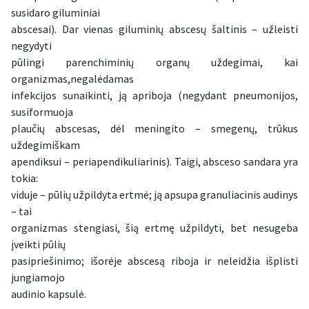
susidaro giluminiai
abscesai). Dar vienas giluminių abscesų šaltinis – užleisti
negydyti
pūlingi parenchiminių organų uždegimai, kai
organizmas,negalėdamas
infekcijos sunaikinti, ją apriboja (negydant pneumonijos,
susiformuoja
plaučių abscesas, dėl meningito – smegenų, trūkus
uždegimiškam
apendiksui – periapendikuliarinis). Taigi, absceso sandara yra
tokia:
viduje – pūlių užpildyta ertmė; ją apsupa granuliacinis audinys
– tai
organizmas stengiasi, šią ertmę užpildyti, bet nesugeba
įveikti pūlių
pasipriešinimo; išorėje abscesą riboja ir neleidžia išplisti
jungiamojo
audinio kapsulė.