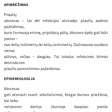
APIBR
ĖŽIMAS
Plaučių
abscesas – tai dėl infekcijos atsiradęs plaučių audinio
pažeidimas,
kuris formuoja ertmę, pripildytą pūlių. Absceso dydis gali būti
įvairus –
nuo kelių milimetrų iki kelių centimetrų. Dažniausiai susidaro
vienas
pūlinys, rečiau – daugiau. Tai lokalus infekcinės kilmės
destrukcinis
plaučio parenchimos pažeidimas.
EPIDEMIOLOGIJA
Abscesas
gali atsirasti esant alkoholizmui, blogai burnos priežiūrai,
kai laiku
netaisomi dantys (burnoje kaupiasi įvairūs