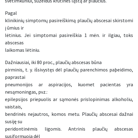
svetimkūniui, sužeidus krūtinės ląstą ar plaučius.
Pagal
klinikinių simptomų pasireiškimą plaučių abscesai skirstomi
į ūmius ir
lėtinius. Jei simptomai pasireiškia 1 mėn. ir ilgiau, toks
abscesas
laikomas lëtiniu.
Dažniausiai, iki 80 proc., plaučių abscesas būna
pirminis, t. y. išsivystęs dėl plaučių parenchimos paþeidimo,
paprastai
pneumonijos ar aspiracijos, kuomet pacientas yra
nesąmoningas, pvz.:
epilepsijos priepuolis ar sąmonės prislopinimas alkoholiu,
vaistais,
bendrinės nejautros, komos metu. Plaučių abscesai dažnai
susiję su
peridontinėmis ligomis. Antrinis plaučių abscesas
susiformuoja dėl