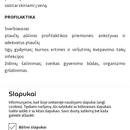
vaistai skiriami į veną.
PROFILAKTIKA
Svarbiausias
plaučių pūlinio profilaktikos priemonės: ankstyvas ir
adekvatus plaučių
ligų gydymas; burnos ertmės ir viršutinių kvėpavimo takų
infekcijos
židinių šalinimas; sveikas gyvenimo būdas, organizmo
grūdinimas.
Atgal
Slapukai
Informuojame, kad šioje svetainėje naudojami slapukai (angl.
cookies). Tęsdami naršymą Jūs sutinkate su būtinaisiais slapukais.
Galite sutikti ir su kitais slapukais. Savo duotą sutikimą bet kada
galėsite atšaukti.
Būtini slapukai