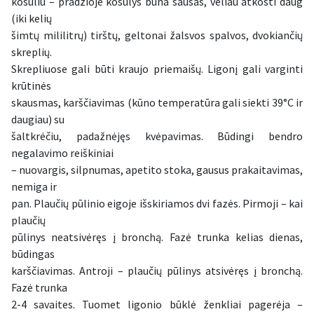
kosuliu – pradžioje kosulys būna sausas, vėliau atkosti daug
(iki kelių
šimtų mililitrų) tirštų, geltonai žalsvos spalvos, dvokiančių
skreplių.
Skrepliuose gali būti kraujo priemaišų. Ligonį gali varginti
krūtinės
skausmas, karščiavimas (kūno temperatūra gali siekti 39°C ir
daugiau) su
šaltkrėčiu, padažnėjęs kvėpavimas. Būdingi bendro
negalavimo reiškiniai
– nuovargis, silpnumas, apetito stoka, gausus prakaitavimas,
nemiga ir
pan. Plaučių pūlinio eigoje išskiriamos dvi fazės. Pirmoji – kai
plaučių
pūlinys neatsivėręs į bronchą. Fazė trunka kelias dienas,
būdingas
karščiavimas. Antroji – plaučių pūlinys atsivėręs į bronchą.
Fazė trunka
2-4 savaites. Tuomet ligonio būklė ženkliai pagerėja –