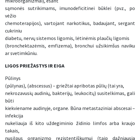
mikroorganizmai), esant
sąmonės sutrikimams, imunodeficitinei būklei (pvz., po
vėžio
chemoterapijos), vartojant narkotikus, badaujant, sergant
cukriniu
diabetu, nervų sistemos ligomis, lėtinėmis plaučių ligomis
(bronchektazėmis, emfizema), bronchui užsikimšus naviku
ar svetimkūniu.
LIGOS PRIEŽASTYS IR EIGA
Pūlinys
(pūlynas), (abscessus) – griežtai apribotas pūlių (tai yra,
nekrozavusių audinių, bakterijų, leukocitų) susitelkimas, gali
būti
kiekviename audinyje, organe. Būna metastaziniai abscesai –
infekcija
nukeliauja iš kito uždegiminio židinio limfos arba kraujo
takais,
nusilpus organizmo rezistentiškumui (taip dažniausia