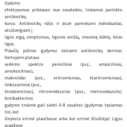
Gydymo
efektyvumas priklauso nuo savalaikio, tinkamai parinkto
antibiotikų
kurso. Antibiotikų rūšis ir dozė parenkami individualiai,
atsižvelgiant į
ligos eigą, simptomus, ligonio amžių, imuninę būklę, kitas
ligas.
Plaučių pūlinio gydymui skiriami antibiotikų deriniai.
Vartojami plataus
veikimo spektro penicilinai (pvz., ampicilinas,
amoksicilinas),
makrolidai (pvz., eritromicinas, klaritromicinas),
linkozaminai (pvz.,
klindamicinas), nitroimidazoliai (pvz., metronidazolis).
Antibakterinio
gydymo trukmė gali siekti 6-8 savaites (gydymas tęsiamas
tol, kol
išnyksta ertmė plaučiuose arba kol ertmė ištuštėja). Ligos
pradžioje