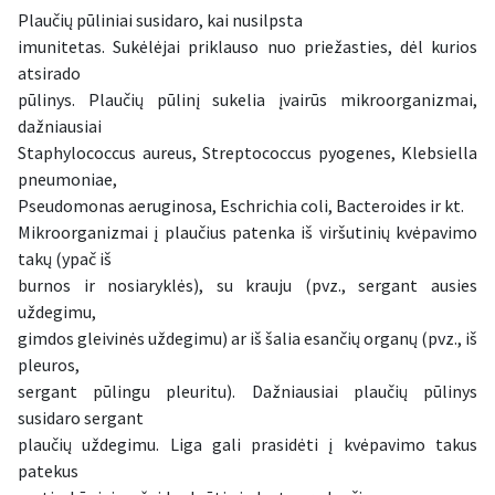
Plaučių pūliniai susidaro, kai nusilpsta
imunitetas. Sukėlėjai priklauso nuo priežasties, dėl kurios
atsirado
pūlinys. Plaučių pūlinį sukelia įvairūs mikroorganizmai,
dažniausiai
Staphylococcus aureus, Streptococcus pyogenes, Klebsiella
pneumoniae,
Pseudomonas aeruginosa, Eschrichia coli, Bacteroides ir kt.
Mikroorganizmai į plaučius patenka iš viršutinių kvėpavimo
takų (ypač iš
burnos ir nosiaryklės), su krauju (pvz., sergant ausies
uždegimu,
gimdos gleivinės uždegimu) ar iš šalia esančių organų (pvz., iš
pleuros,
sergant pūlingu pleuritu). Dažniausiai plaučių pūlinys
susidaro sergant
plaučių uždegimu. Liga gali prasidėti į kvėpavimo takus
patekus