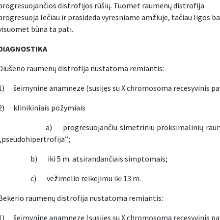
progresuojančios distrofijos rūšių. Tuomet raumenų distrofija
progresuoja lėčiau ir prasideda vyresniame amžiuje, tačiau ligos ba
visuomet būna ta pati.
DIAGNOSTIKA
Diušeno raumenų distrofija nustatoma remiantis:
1) šeimynine anamneze (susijęs su X chromosoma recesyvinis pa
2) klinikiniais požymiais
a) progresuojančiu simetriniu proksimalinių raumenų
„pseudohipertrofija”;
b) iki 5 m. atsirandančiais simptomais;
c) vežimėlio reikėjimu iki 13 m.
Bekerio raumenų distrofija nustatoma remiantis:
1) šeimynine anamneze (susijęs su X chromosoma recesyvinis pa