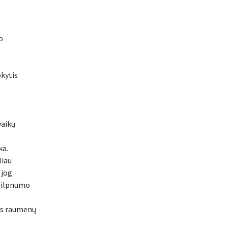
o
kytis
a
vaikų
ka.
liau
 jog
 silpnumo
ys raumenų