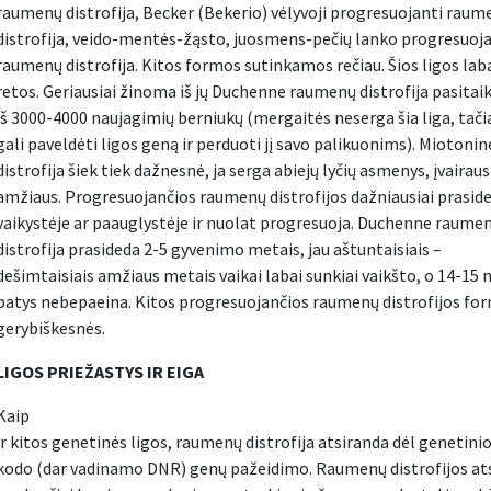
raumenų distrofija, Becker (Bekerio) vėlyvoji progresuojanti raum
distrofija, veido-mentės-žąsto, juosmens-pečių lanko progresuoja
raumenų distrofija. Kitos formos sutinkamos rečiau. Šios ligos lab
retos. Geriausiai žinoma iš jų Duchenne raumenų distrofija pasitai
iš 3000-4000 naujagimių berniukų (mergaitės neserga šia liga, tači
gali paveldėti ligos geną ir perduoti jį savo palikuonims). Miotonin
distrofija šiek tiek dažnesnė, ja serga abiejų lyčių asmenys, įvairaus
amžiaus. Progresuojančios raumenų distrofijos dažniausiai prasid
vaikystėje ar paauglystėje ir nuolat progresuoja. Duchenne raume
distrofija prasideda 2-5 gyvenimo metais, jau aštuntaisiais –
dešimtaisiais amžiaus metais vaikai labai sunkiai vaikšto, o 14-15
patys nebepaeina. Kitos progresuojančios raumenų distrofijos fo
gerybiškesnės.
LIGOS PRIEŽASTYS IR EIGA
Kaip
ir kitos genetinės ligos, raumenų distrofija atsiranda dėl genetini
kodo (dar vadinamo DNR) genų pažeidimo. Raumenų distrofijos at