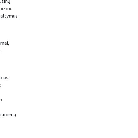
ūtinų
anizmo
baltymus.
imai,
s
imas.
a
mo
 raumenų