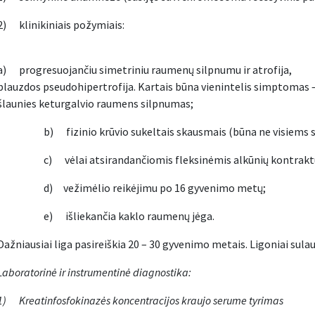
2) klinikiniais požymiais:
a) progresuojančiu simetriniu raumenų silpnumu ir atrofija,
blauzdos pseudohipertrofija. Kartais būna vienintelis simptomas 
šlaunies keturgalvio raumens silpnumas;
b) fizinio krūvio sukeltais skausmais (būna ne visiems se
c) vėlai atsirandančiomis fleksinėmis alkūnių kontrakt
d) vežimėlio reikėjimu po 16 gyvenimo metų;
e) išliekančia kaklo raumenų jėga.
Dažniausiai liga pasireiškia 20 – 30 gyvenimo metais. Ligoniai sulau
Laboratorinė ir instrumentinė diagnostika:
1)
Kreatinfosfokinazės koncentracijos kraujo serume tyrimas