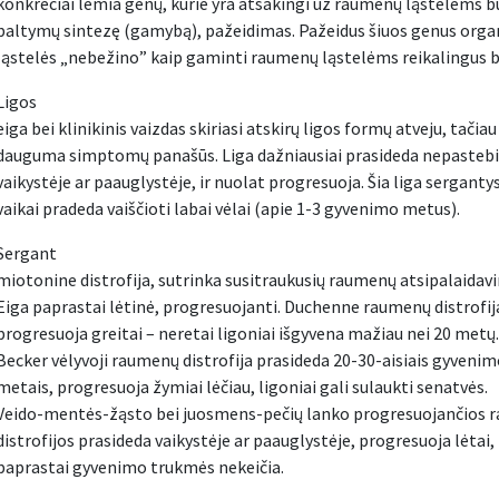
konkrečiai lemia genų, kurie yra atsakingi už raumenų ląstelėms b
baltymų sintezę (gamybą), pažeidimas. Pažeidus šiuos genus org
ląstelės „nebežino” kaip gaminti raumenų ląstelėms reikalingus 
Ligos
eiga bei klinikinis vaizdas skiriasi atskirų ligos formų atveju, tačiau
dauguma simptomų panašūs. Liga dažniausiai prasideda nepasteb
vaikystėje ar paauglystėje, ir nuolat progresuoja. Šia liga serganty
vaikai pradeda vaiščioti labai vėlai (apie 1-3 gyvenimo metus).
Sergant
miotonine distrofija, sutrinka susitraukusių raumenų atsipalaidav
Eiga paprastai lėtinė, progresuojanti. Duchenne raumenų distrofij
progresuoja greitai – neretai ligoniai išgyvena mažiau nei 20 metų.
Becker vėlyvoji raumenų distrofija prasideda 20-30-aisiais gyveni
metais, progresuoja žymiai lėčiau, ligoniai gali sulaukti senatvės.
Veido-mentės-žąsto bei juosmens-pečių lanko progresuojančios
distrofijos prasideda vaikystėje ar paauglystėje, progresuoja lėtai,
paprastai gyvenimo trukmės nekeičia.