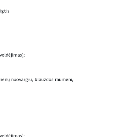
igtis
veldėjimas);
 nuovargiu, blauzdos raumenų
veldėjimas);