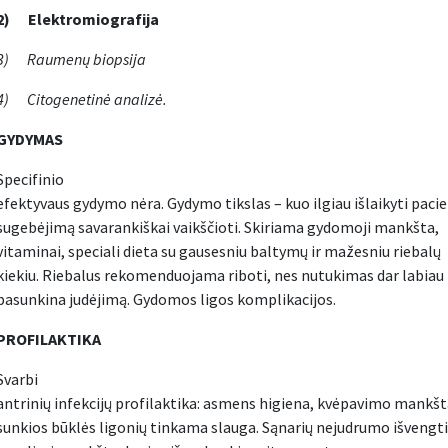
2)
Elektromiografija
3)
Raumenų biopsija
4)
Citogenetinė analizė.
GYDYMAS
Specifinio
efektyvaus gydymo nėra. Gydymo tikslas – kuo ilgiau išlaikyti paci
sugebėjimą savarankiškai vaikščioti. Skiriama gydomoji mankšta,
vitaminai, speciali dieta su gausesniu baltymų ir mažesniu riebalų
kiekiu. Riebalus rekomenduojama riboti, nes nutukimas dar labiau
pasunkina judėjimą. Gydomos ligos komplikacijos.
PROFILAKTIKA
Svarbi
antrinių infekcijų profilaktika: asmens higiena, kvėpavimo mankšt
sunkios būklės ligonių tinkama slauga. Sąnarių nejudrumo išvengt