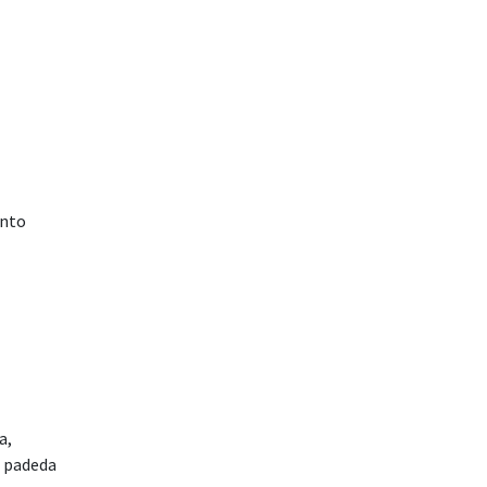
ento
a,
i padeda