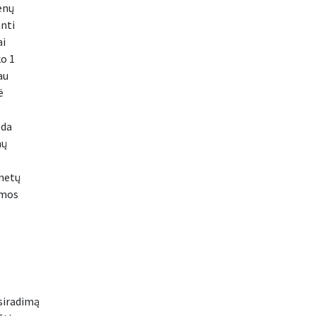
enų
nti
ai
ko 1
au
ė
eda
nų
 metų
rmos
o
siradimą