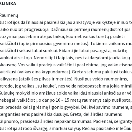
KLINIKA
Raumenų
distrofijos dažniausiai pasireiškia jau ankstyvoje vaikystėje ir nuo t
laiko nuolat progresuoja. Dažniausiai pirmieji raumenų distrofijos
požymiai pastebimi atėjus laikui, kuomet vaikas turėtų pradėti
vaikščioti (apie pirmuosius gyvenimo metus). Tokiems vaikams mo
vaikščioti sekasi labai sunkiai. Eidami jie labai pavargsta, nukritę –
sunkiai atsistoja. Nenori lipti laiptais, nes tai darydami jaučia kojų
skausmą. Vos vaikui pradėjus vaikščioti pastebima, jog vaiko eisen
sutrikusi (vaikas eina krypuodamas). Greta stebima pakitusi tokių 
laikysena (atsikišęs pilvas ir mentės). Nusilpus veido raumenims,
atrodo, jog vaikas „su kauke”, nes veide nebepastebima jokia mimi
Sulaukę mokyklinio amžiaus tokie vaikai dažniausiai anksčiau ar vė
nebegali vaikščioti, o dar po 10 – 15 metų raumenys taip nusilpsta,
tai pradeda kelti grėsmę ligonio gyvybei. Dėl kvėpavimo raumenų
sergantiesiems pasireiškia dusulys. Greta, dėl širdies raumens
silpnumo, prasideda širdies nepakankamumas. Pacientai, sergant
distrofija atrodo išvargę, smarkiai sulysę. Rečiau pasitaiko ir lėčiau