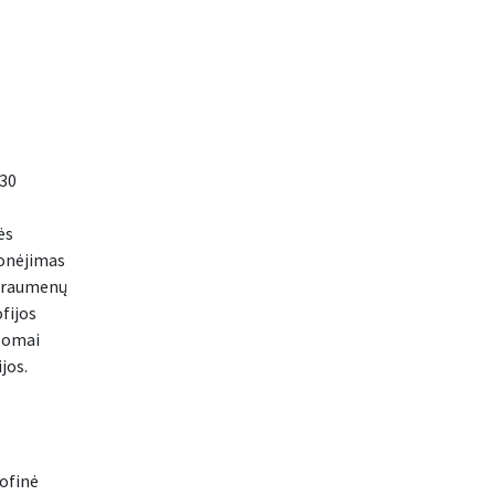
 30
ės
lonėjimas
s raumenų
fijos
usomai
jos.
ofinė