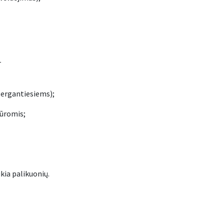
–
rgantiesiems);
ūromis;
kia palikuonių.