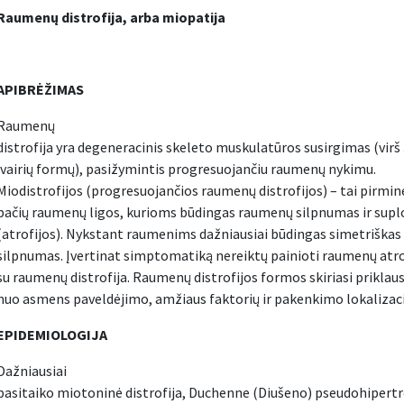
Raumenų distrofija, arba miopatija
APIBR
ĖŽIMAS
Raumenų
distrofija yra degeneracinis skeleto muskulatūros susirgimas (virš
įvairių formų), pasižymintis progresuojančiu raumenų nykimu.
Miodistrofijos (progresuojančios raumenų distrofijos) – tai pirmin
pačių raumenų ligos, kurioms būdingas raumenų silpnumas ir sup
(atrofijos). Nykstant raumenims dažniausiai būdingas simetriška
silpnumas. Įvertinat simptomatiką nereiktų painioti raumenų atro
su raumenų distrofija. Raumenų distrofijos formos skiriasi prikla
nuo asmens paveldėjimo, amžiaus faktorių ir pakenkimo lokalizaci
EPIDEMIOLOGIJA
Dažniausiai
pasitaiko miotoninė distrofija, Duchenne (Diušeno) pseudohipertr