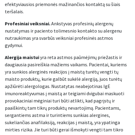
efektyviausios priemonės mažinančios kontaktą su šiais
teršalais.
Profesiniai veiksniai.
Ankstyvas profesinių alergenų
nustatymas ir paciento tolimesnio kontakto su alergenu
nutraukimas yra svarbūs veiksniai profesinės astmos
gydymui.
Alergija maistui
yra reta astmos paūmėjimų priežastis ir
daugiausia pasireiškia mažiems vaikams. Pacientai, kuriems
yra sunkios alerginės reakcijos į maistą turėtų vengti tų
maisto produktų, kurie galbūt sukėlė alergiją, juos turėtų
apžiūrėti alergologas. Nustatytas neabejotinas IgE
imunoreaktyvumas į maistą ar teigiami dvigubai maskuoti
provokaciniai mėginiai turi būti atlikti, kad pagrįstų ir
paaiškintų tam tikrų produktų nevartojimą. Pacientams,
sergantiems astma ir turintiems sunkias alergines,
sukeliančias anafilaksiją, reakcijas į maistą, yra ypatinga
mirties rizika. Jie turi būti gerai išmokyti vengti tam tikro