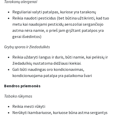
Tarakonų alergenai
Reguliariai valyti patalpas, kuriose yra tarakonų
Reikia naudoti pesticidus (bet būtina užtikrinti, kad tuo
metu kai naudojami pesticidų aerozoliai sergančiojo
astma nėra namie, o prieš jam grįžtant patalpos yra
gerai išvėdintos)
Grybų sporos ir žiedadulkės
Reikia uždaryti langus ir duris, būti namie, kai pelėsių ir
žiedadulkių nustatoma didžiausi kiekiai.
Gali būti naudingas oro kondicionavimas,
kondicionuojama patalpa yra palaikoma švari
Bendros priemonės
Tabako rūkymas
Reikia mesti rūkyti
Nerūkyti kambariuose, kuriuose būna astma sergantys