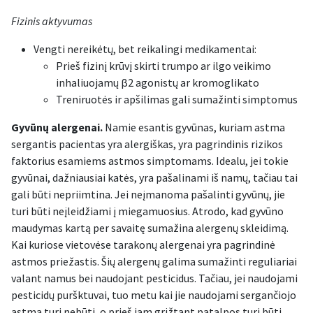
Fizinis aktyvumas
Vengti nereikėtų, bet reikalingi medikamentai:
Prieš fizinį krūvį skirti trumpo ar ilgo veikimo
inhaliuojamų β2 agonistų ar kromoglikato
Treniruotės ir apšilimas gali sumažinti simptomus
Gyvūnų alergenai.
Namie esantis gyvūnas, kuriam astma
sergantis pacientas yra alergiškas, yra pagrindinis rizikos
faktorius esamiems astmos simptomams. Idealu, jei tokie
gyvūnai, dažniausiai katės, yra pašalinami iš namų, tačiau tai
gali būti nepriimtina. Jei neįmanoma pašalinti gyvūnų, jie
turi būti neįleidžiami į miegamuosius. Atrodo, kad gyvūno
maudymas kartą per savaitę sumažina alergenų skleidimą.
Kai kuriose vietovėse tarakonų alergenai yra pagrindinė
astmos priežastis. Šių alergenų galima sumažinti reguliariai
valant namus bei naudojant pesticidus. Tačiau, jei naudojami
pesticidų puršktuvai, tuo metu kai jie naudojami sergančiojo
astma turi nebūti, o prieš jam grįžtant patalpos turi būti