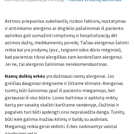
Astmos priepuolius sukeliančių rizikos faktorių nustatymas
ir atitinkamo alergeno ar dirgiklio pašalinimas iš paciento
aplinkos gali sumažinti simptomų ir hospitalizacijų dėl
astmos dažnį, medikamentų poreikį. Tačiau alergenus šalinti
reikia kai yra įrodymų (pvz., teigiami odos dūrio mėginiai),
kad pacientas tikrai alergiškas tam konkrečiam alergenui.
Jei ne, tai alergeno šalinimas nerekomenduotinas.
Namų dulkių erkės
yra dažniausi namų alergenai. Jos
greičiau dauginasi drėgname ir šiltame klimate. Alergenas
turėtų būti šalinimas ypač iš paciento miegamojo, bet
geriausiai iš viso būsto. Lovos baltinius ir apklotą reiktų
kartą per savaitę skalbti karštame vandenyje, čiužiniai ir
pagalvės turi būti apdengti orui nepralaidžia danga. Turėtų
būti kiek galima mažiau kilimų ir baldų su audiniais.
Miegamąjį reikia gerai vėdinti. Erkes naikinantys vaistai
naudojami retai.