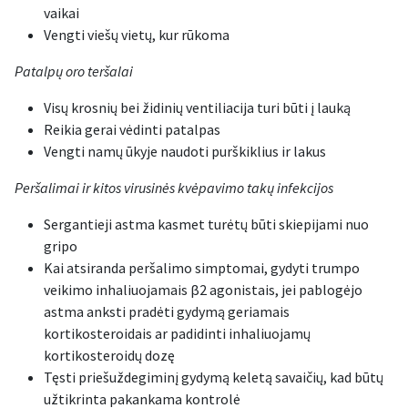
vaikai
Vengti viešų vietų, kur rūkoma
Patalpų oro teršalai
Visų krosnių bei židinių ventiliacija turi būti į lauką
Reikia gerai vėdinti patalpas
Vengti namų ūkyje naudoti purškiklius ir lakus
Peršalimai ir kitos virusinės kvėpavimo takų infekcijos
Sergantieji astma kasmet turėtų būti skiepijami nuo
gripo
Kai atsiranda peršalimo simptomai, gydyti trumpo
veikimo inhaliuojamais β2 agonistais, jei pablogėjo
astma anksti pradėti gydymą geriamais
kortikosteroidais ar padidinti inhaliuojamų
kortikosteroidų dozę
Tęsti priešuždegiminį gydymą keletą savaičių, kad būtų
užtikrinta pakankama kontrolė