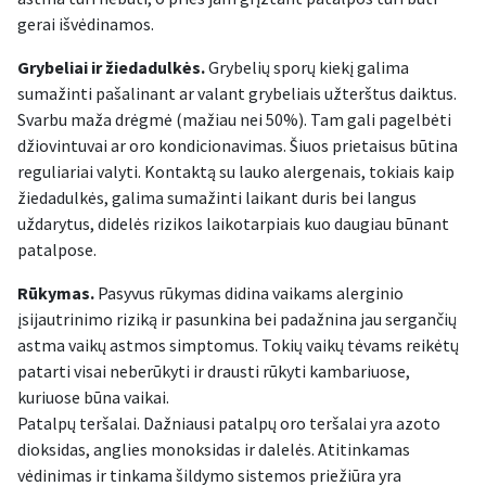
gerai išvėdinamos.
Grybeliai ir žiedadulkės.
Grybelių sporų kiekį galima
sumažinti pašalinant ar valant grybeliais užterštus daiktus.
Svarbu maža drėgmė (mažiau nei 50%). Tam gali pagelbėti
džiovintuvai ar oro kondicionavimas. Šiuos prietaisus būtina
reguliariai valyti. Kontaktą su lauko alergenais, tokiais kaip
žiedadulkės, galima sumažinti laikant duris bei langus
uždarytus, didelės rizikos laikotarpiais kuo daugiau būnant
patalpose.
Rūkymas.
Pasyvus rūkymas didina vaikams alerginio
įsijautrinimo riziką ir pasunkina bei padažnina jau sergančių
astma vaikų astmos simptomus. Tokių vaikų tėvams reikėtų
patarti visai neberūkyti ir drausti rūkyti kambariuose,
kuriuose būna vaikai.
Patalpų teršalai. Dažniausi patalpų oro teršalai yra azoto
dioksidas, anglies monoksidas ir dalelės. Atitinkamas
vėdinimas ir tinkama šildymo sistemos priežiūra yra