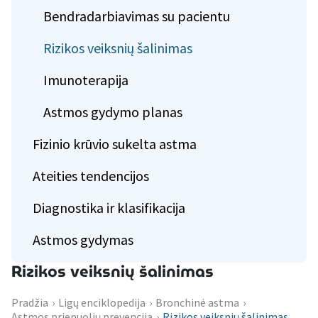
Bendradarbiavimas su pacientu
Rizikos veiksnių šalinimas
Imunoterapija
Astmos gydymo planas
Fizinio krūvio sukelta astma
Ateities tendencijos
Diagnostika ir klasifikacija
Astmos gydymas
Rizikos veiksnių šalinimas
Pradžia
›
Ligų enciklopedija
›
Bronchinė astma
›
Astmos priepuolių prevencija
›
Rizikos veiksnių šalinimas