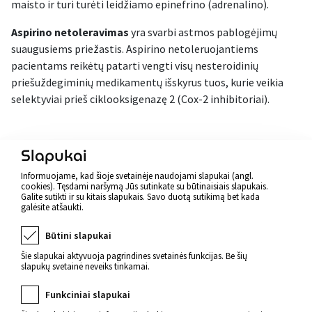
maisto ir turi turėti leidžiamo epinefrino (adrenalino).
Aspirino netoleravimas
yra svarbi astmos pablogėjimų
suaugusiems priežastis. Aspirino netoleruojantiems
pacientams reikėtų patarti vengti visų nesteroidinių
priešuždegiminių medikamentų išskyrus tuos, kurie veikia
selektyviai prieš ciklooksigenazę 2 (Cox-2 inhibitoriai).
Atgal
Slapukai
Informuojame, kad šioje svetainėje naudojami slapukai (angl.
cookies). Tęsdami naršymą Jūs sutinkate su būtinaisiais slapukais.
Galite sutikti ir su kitais slapukais. Savo duotą sutikimą bet kada
galėsite atšaukti.
Būtini slapukai
Šie slapukai aktyvuoja pagrindines svetainės funkcijas. Be šių
slapukų svetainė neveiks tinkamai.
Funkciniai slapukai