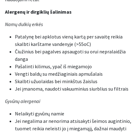
Alergenų ir dirgiklių šalinimas
Namų dulkių erkės
Patalynę bei apklotus vieną kartą per savaitę reikia
skalbti karštame vandenyje (>55oC)
Čiužinius bei pagalves apsaugoti su orui nepralaidžia
danga
Pašalinti kilimus, ypač iš miegamojo
Vengti baldų su medžiaginiais apmušalais
Skalbti užuolaidas bei minkštus žaislus
Jei įmanoma, naudoti vakuuminius siurblius su filtrais
Gyvūnų alergenai
Nelaikyti gyvūnų namie
Jei negalima ar nenorima atsisakyti šeimos augintinio,
tuomet reikia neleisti jo į miegamąjį, dažnai maudyti