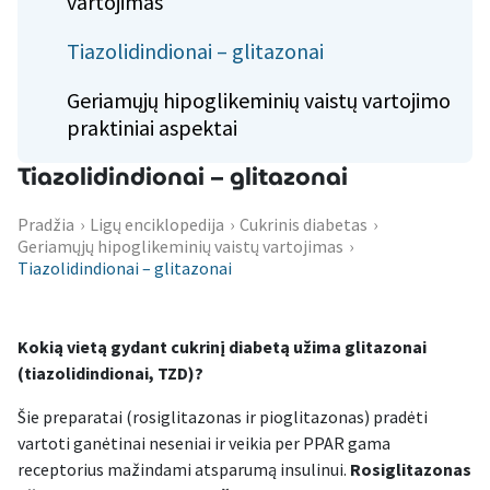
vartojimas
Tiazolidindionai – glitazonai
Geriamųjų hipoglikeminių vaistų vartojimo
praktiniai aspektai
Tiazolidindionai – glitazonai
Pradžia
›
Ligų enciklopedija
›
Cukrinis diabetas
›
Geriamųjų hipoglikeminių vaistų vartojimas
›
Tiazolidindionai – glitazonai
Kokią vietą gydant cukrinį diabetą užima glitazonai
(tiazolidindionai, TZD)?
Šie preparatai (rosiglitazonas ir pioglitazonas) pradėti
vartoti ganėtinai neseniai ir veikia per PPAR gama
receptorius mažindami atsparumą insulinui.
Rosiglitazonas