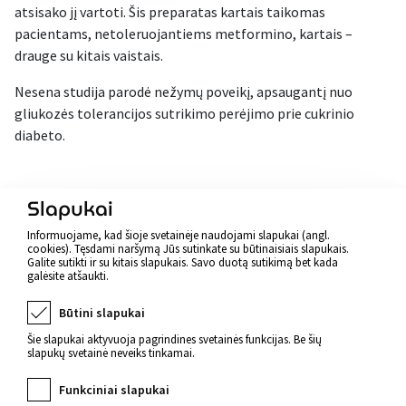
atsisako jį vartoti. Šis preparatas kartais taikomas
pacientams, netoleruojantiems metformino, kartais –
drauge su kitais vaistais.
Nesena studija parodė nežymų poveikį, apsaugantį nuo
gliukozės tolerancijos sutrikimo perėjimo prie cukrinio
diabeto.
Atgal
Slapukai
Informuojame, kad šioje svetainėje naudojami slapukai (angl.
cookies). Tęsdami naršymą Jūs sutinkate su būtinaisiais slapukais.
Galite sutikti ir su kitais slapukais. Savo duotą sutikimą bet kada
galėsite atšaukti.
Būtini slapukai
Šie slapukai aktyvuoja pagrindines svetainės funkcijas. Be šių
slapukų svetainė neveiks tinkamai.
Funkciniai slapukai