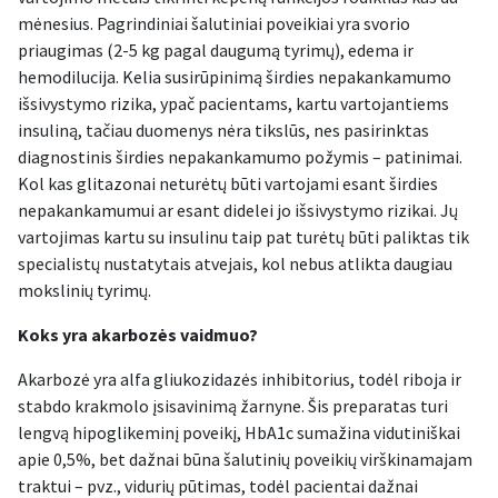
mėnesius. Pagrindiniai šalutiniai poveikiai yra svorio
priaugimas (2-5 kg pagal daugumą tyrimų), edema ir
hemodilucija. Kelia susirūpinimą širdies nepakankamumo
išsivystymo rizika, ypač pacientams, kartu vartojantiems
insuliną, tačiau duomenys nėra tikslūs, nes pasirinktas
diagnostinis širdies nepakankamumo požymis – patinimai.
Kol kas glitazonai neturėtų būti vartojami esant širdies
nepakankamumui ar esant didelei jo išsivystymo rizikai. Jų
vartojimas kartu su insulinu taip pat turėtų būti paliktas tik
specialistų nustatytais atvejais, kol nebus atlikta daugiau
mokslinių tyrimų.
Koks yra akarbozės vaidmuo?
Akarbozė yra alfa gliukozidazės inhibitorius, todėl riboja ir
stabdo krakmolo įsisavinimą žarnyne. Šis preparatas turi
lengvą hipoglikeminį poveikį, HbA1c sumažina vidutiniškai
apie 0,5%, bet dažnai būna šalutinių poveikių virškinamajam
traktui – pvz., vidurių pūtimas, todėl pacientai dažnai