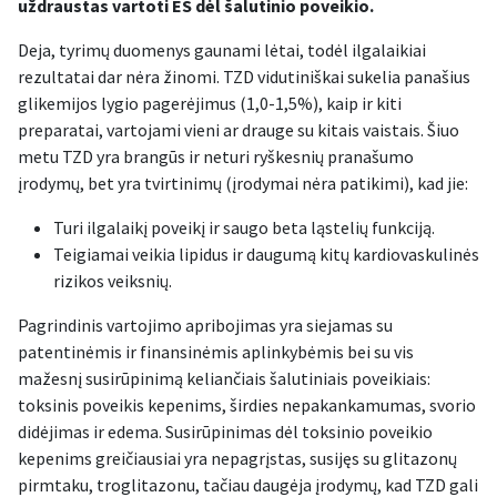
uždraustas vartoti ES dėl šalutinio poveikio.
Deja, tyrimų duomenys gaunami lėtai, todėl ilgalaikiai
rezultatai dar nėra žinomi. TZD vidutiniškai sukelia panašius
glikemijos lygio pagerėjimus (1,0-1,5%), kaip ir kiti
preparatai, vartojami vieni ar drauge su kitais vaistais. Šiuo
metu TZD yra brangūs ir neturi ryškesnių pranašumo
įrodymų, bet yra tvirtinimų (įrodymai nėra patikimi), kad jie:
Turi ilgalaikį poveikį ir saugo beta ląstelių funkciją.
Teigiamai veikia lipidus ir daugumą kitų kardiovaskulinės
rizikos veiksnių.
Pagrindinis vartojimo apribojimas yra siejamas su
patentinėmis ir finansinėmis aplinkybėmis bei su vis
mažesnį susirūpinimą keliančiais šalutiniais poveikiais:
toksinis poveikis kepenims, širdies nepakankamumas, svorio
didėjimas ir edema. Susirūpinimas dėl toksinio poveikio
kepenims greičiausiai yra nepagrįstas, susijęs su glitazonų
pirmtaku, troglitazonu, tačiau daugėja įrodymų, kad TZD gali