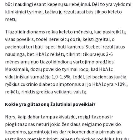
būti naudingi esant kepenų suriebėjimui. Dėl to yra vykdomi
klinikiniai tyrimai, tačiau jų rezultatai bus tik po keleto
metų.
Tiazolidindionams reikia keleto mėnesių, kad pasireikštų
visas poveikis, todėl nereikėtų dozių keisti greitai, o
pacientai turi būti įspėti būti kantrūs. Stebėti rezultatus
naudinga, bet HbA1c reikėtų tikrinti tik praėjus 3-6
mėnesiams nuo tiazolidindionų vartojimo pradžios.
Maksimalių dozių poveikio tyrimai rodo, kad HbA1c
vidutiniškai sumažėja 1,0-1,5%, todėl, jei pacientas jaučia
ryškius cukrinio diabeto simptomus ar jo HbA1c yra >10%,
reikėtų rinktis greičiau veikiantį vaistą.
Kokie yra glitazonų šalutiniai poveikiai?
Nors, kaip dabar tampa akivaizdu, rosiglitazonas ir
pioglitazonas neturi jokio ženklaus neigiamo poveikio
kepenims, gamintojai vis dar rekomenduoja pirmaisiais
vartojimo metais tikrinti kepenų funkcijos rodiklius kas du