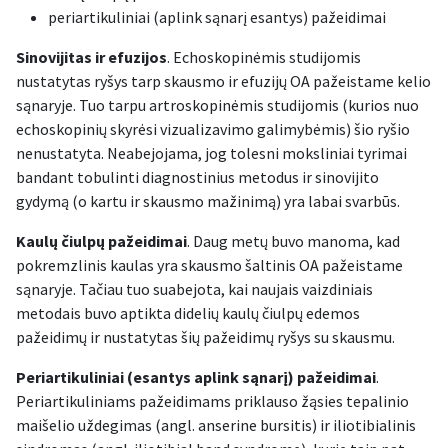
periartikuliniai (aplink sąnarį esantys) pažeidimai
Sinovijitas ir efuzijos
. Echoskopinėmis studijomis
nustatytas ryšys tarp skausmo ir efuzijų OA pažeistame kelio
sąnaryje. Tuo tarpu artroskopinėmis studijomis (kurios nuo
echoskopinių skyrėsi vizualizavimo galimybėmis) šio ryšio
nenustatyta. Neabejojama, jog tolesni moksliniai tyrimai
bandant tobulinti diagnostinius metodus ir sinovijito
gydymą (o kartu ir skausmo mažinimą) yra labai svarbūs.
Kaulų čiulpų pažeidimai
. Daug metų buvo manoma, kad
pokremzlinis kaulas yra skausmo šaltinis OA pažeistame
sąnaryje. Tačiau tuo suabejota, kai naujais vaizdiniais
metodais buvo aptikta didelių kaulų čiulpų edemos
pažeidimų ir nustatytas šių pažeidimų ryšys su skausmu.
Periartikuliniai (esantys aplink sąnarį) pažeidimai
.
Periartikuliniams pažeidimams priklauso žąsies tepalinio
maišelio uždegimas (angl. anserine bursitis) ir iliotibialinis