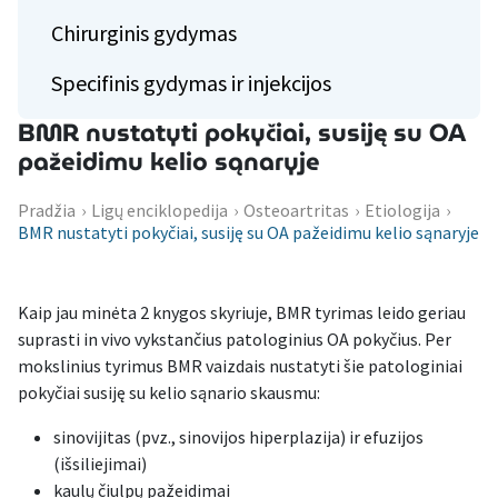
Chirurginis gydymas
Specifinis gydymas ir injekcijos
BMR nustatyti pokyčiai, susiję su OA
pažeidimu kelio sąnaryje
Pradžia
›
Ligų enciklopedija
›
Osteoartritas
›
Etiologija
›
BMR nustatyti pokyčiai, susiję su OA pažeidimu kelio sąnaryje
Kaip jau minėta 2 knygos skyriuje, BMR tyrimas leido geriau
suprasti in vivo vykstančius patologinius OA pokyčius. Per
mokslinius tyrimus BMR vaizdais nustatyti šie patologiniai
pokyčiai susiję su kelio sąnario skausmu:
sinovijitas (pvz., sinovijos hiperplazija) ir efuzijos
(išsiliejimai)
kaulų čiulpų pažeidimai