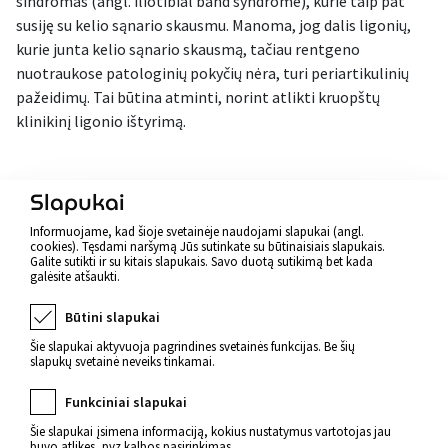
sindromas (angl. iliotibial band syndrome), kurie taip pat
susiję su kelio sąnario skausmu. Manoma, jog dalis ligonių,
kurie junta kelio sąnario skausmą, tačiau rentgeno
nuotraukose patologinių pokyčių nėra, turi periartikulinių
pažeidimų. Tai būtina atminti, norint atlikti kruopštų
klinikinį ligonio ištyrimą.
Atgal
Slapukai
Informuojame, kad šioje svetainėje naudojami slapukai (angl.
cookies). Tęsdami naršymą Jūs sutinkate su būtinaisiais slapukais.
Galite sutikti ir su kitais slapukais. Savo duotą sutikimą bet kada
galėsite atšaukti.
Būtini slapukai
Šie slapukai aktyvuoja pagrindines svetainės funkcijas. Be šių
slapukų svetainė neveiks tinkamai.
Funkciniai slapukai
Šie slapukai įsimena informaciją, kokius nustatymus vartotojas jau
buvo atlikęs, pvz kalbos pasirinkimas.