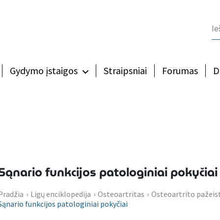
Gydymo įstaigos
Straipsniai
Forumas
D
Sąnario funkcijos patologiniai pokyčiai
Pradžia
›
Ligų enciklopedija
›
Osteoartritas
›
Osteoartrito pažeis
Sąnario funkcijos patologiniai pokyčiai