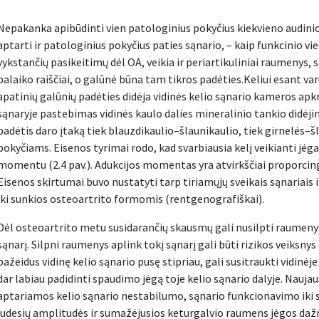
Nepakanka apibūdinti vien patologinius pokyčius kiekvieno audini
aptarti ir patologinius pokyčius paties sąnario, – kaip funkcinio v
vykstančių pasikeitimų dėl OA, veikia ir periartikuliniai raumenys,
palaiko raiščiai, o galūnė būna tam tikros padėties.Keliui esant va
apatinių galūnių padėties didėja vidinės kelio sąnario kameros a
sąnaryje pastebimas vidinės kaulo dalies mineralinio tankio didėji
padėtis daro įtaką tiek blauzdikaulio–šlaunikaulio, tiek girnelės–
pokyčiams. Eisenos tyrimai rodo, kad svarbiausia kelį veikianti jėg
momentu (2.4 pav.). Adukcijos momentas yra atvirkščiai proporcinga
Eisenos skirtumai buvo nustatyti tarp tiriamųjų sveikais sąnariais 
iki sunkios osteoartrito formomis (rentgenografiškai).
Dėl osteoartrito metu susidarančių skausmų gali nusilpti raumeny
sąnarį. Silpni raumenys aplink tokį sąnarį gali būti rizikos veiksnys 
pažeidus vidinę kelio sąnario pusę stipriau, gali susitraukti vidinė
dar labiau padidinti spaudimo jėgą toje kelio sąnario dalyje. Nauj
aptariamos kelio sąnario nestabilumo, sąnario funkcionavimo iki
judesių amplitudės ir sumažėjusios keturgalvio raumens jėgos dažn