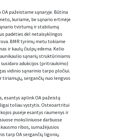
o OA pažeistame sąnaryje. Būtina
ieneto, kuriame, be sąnario ertmėje
 sąnario tvirtumą ir stabilumą
rus padėties dėl netaisyklingos
pkrova. BMR tyrimų metu tokiame
mas ir kaulų čiulpų edema. Kelio
šlaunikaulio sąnarių struktūriniams
a susidaro adukcijos (pritraukimo)
s vidinio sąnarinio tarpo pločiui.
ir tiriamųjų, sergančių nuo lengvos
s, esantys aplink OA pažeistą
ligai toliau vystytis. Osteoartritui
je kojos pusėje esantys raumenys ir
ausiuose moksliniuose darbuose
 skausmo ribos, sumažėjusios
is tarp OA sergančių ligonių.