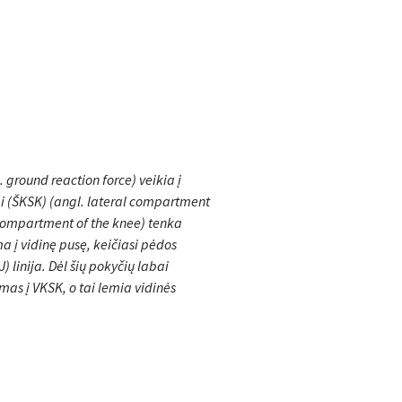
 ground reaction force) veikia į
ai (ŠKSK) (angl. lateral compartment
 compartment of the knee) tenka
 į vidinę pusę, keičiasi pėdos
 linija. Dėl šių pokyčių labai
as į VKSK, o tai lemia vidinės