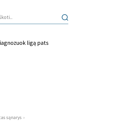
iagnozuok ligą pats
tas sąnarys
›