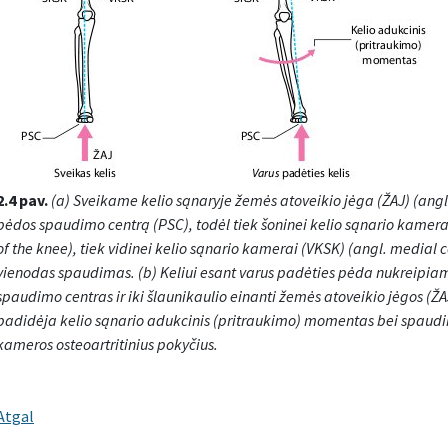
2.4 pav.
(a) Sveikame kelio sąnaryje žemės atoveikio jėga (ŽAJ) (angl.
pėdos spaudimo centrą (PSC), todėl tiek šoninei kelio sąnario kamer
of the knee), tiek vidinei kelio sąnario kamerai (VKSK) (angl. medial
vienodas spaudimas. (b) Keliui esant varus padėties pėda nukreipiama
spaudimo centras ir iki šlaunikaulio einanti žemės atoveikio jėgos (ŽAJ)
padidėja kelio sąnario adukcinis (pritraukimo) momentas bei spaudim
kameros osteoartritinius pokyčius.
Atgal