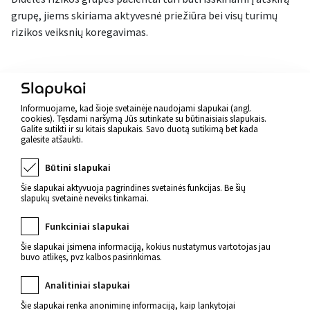
grupę, jiems skiriama aktyvesnė priežiūra bei visų turimų
rizikos veiksnių koregavimas.
Atgal
Slapukai
Informuojame, kad šioje svetainėje naudojami slapukai (angl.
cookies). Tęsdami naršymą Jūs sutinkate su būtinaisiais slapukais.
Galite sutikti ir su kitais slapukais. Savo duotą sutikimą bet kada
galėsite atšaukti.
Būtini slapukai
Šie slapukai aktyvuoja pagrindines svetainės funkcijas. Be šių
slapukų svetainė neveiks tinkamai.
Funkciniai slapukai
Šie slapukai įsimena informaciją, kokius nustatymus vartotojas jau
buvo atlikęs, pvz kalbos pasirinkimas.
Naujienos apie sveikatą
Analitiniai slapukai
Šie slapukai renka anoniminę informaciją, kaip lankytojai