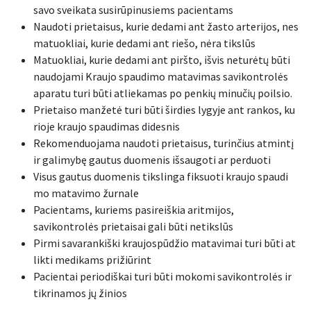
savo sveikata susirūpinusiems pacientams
Naudoti prietaisus, kurie dedami ant žasto arterijos, nes
matuokliai, kurie dedami ant riešo, nėra tikslūs
Matuokliai, kurie dedami ant piršto, išvis neturėtų būti
naudojami Kraujo spaudimo matavimas savikontrolės
aparatu turi būti atliekamas po penkių minučių poilsio.
Prietaiso manžetė turi būti širdies lygyje ant rankos, ku
rioje kraujo spaudimas didesnis
Rekomenduojama naudoti prietaisus, turinčius atmintį
ir galimybę gautus duomenis išsaugoti ar perduoti
Visus gautus duomenis tikslinga fiksuoti kraujo spaudi
mo matavimo žurnale
Pacientams, kuriems pasireiškia aritmijos,
savikontrolės prietaisai gali būti netikslūs
Pirmi savarankiški kraujospūdžio matavimai turi būti at
likti medikams prižiūrint
Pacientai periodiškai turi būti mokomi savikontrolės ir
tikrinamos jų žinios