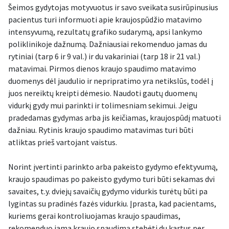
Šeimos gydytojas motyvuotus ir savo sveikata susirūpinusius
pacientus turi informuoti apie kraujospūdžio matavimo
intensyvumą, rezultatų grafiko sudarymą, apsi lankymo
poliklinikoje dažnumą. Dažniausiai rekomenduo jamas du
rytiniai (tarp 6 ir 9 val.) ir du vakariniai (tarp 18 ir 21 val.)
matavimai. Pirmos dienos kraujo spaudimo matavimo
duomenys dėl jaudulio ir nepripratimo yra netikslūs, todėl į
juos nereiktų kreipti dėmesio. Naudoti gautų duomenų
vidurkį gydy mui parinkti ir tolimesniam sekimui. Jeigu
pradedamas gydymas arba jis keičiamas, kraujospūdį matuoti
dažniau. Rytinis kraujo spaudimo matavimas turi būti
atliktas prieš vartojant vaistus.
Norint įvertinti parinkto arba pakeisto gydymo efektyvumą,
kraujo spaudimas po pakeisto gydymo turi būti sekamas dvi
savaites, t.y. dviejų savaičių gydymo vidurkis turėtų būti pa
lygintas su pradinės fazės vidurkiu. Įprasta, kad pacientams,
kuriems gerai kontroliuojamas kraujo spaudimas,
rekomenduo jama kraujo spaudimą stebėti du kartus per