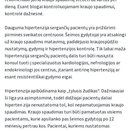
dieną. Esant blogai kontroliuojamam kraujo spaudimui,
kontrolė dažnesnė.
Dauguma hipertenzija sergančių pacientų yra prižiūrimi
pirminės sveikatos centruose. Šeimos gydytojai yra atsakingi
už kraujo spaudimo matavimą, padidėjusio kraujospūdžio
nustatymą, gydymą ir hipertenzijos kontrolę. Tik labai maža
hipertenzija sergančių pacientų dalis turi būti nusiųsta
konsul tuoti į specializuotus kardiologijos, nefrologijos ar
endokrinologi jos centrus, įtariant antrinę hipertenziją ar
esant resistentiškai gydymo eigai.
Hipertenzija apibūdinama kaip „tylusis žudikas“. Dažniausiai
ši liga yra asimptominė, todėl didžiajai pacientų daliai
hiperten zija nenustatoma tol, kol nepamatuojamas kraujo
spaudimas. Kraujo spaudimas turi būti pamatuotas visiems
pacientams, kurie apsilanko pas šeimos gydytoją po 12
mėnesių pertrau kos. Pacientai, kuriems nustatomas