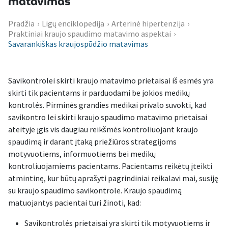
matavimas
Pradžia
›
Ligų enciklopedija
›
Arterinė hipertenzija
›
Praktiniai kraujo spaudimo matavimo aspektai
›
Savarankiškas kraujospūdžio matavimas
Savikontrolei skirti kraujo matavimo prietaisai iš esmės yra
skirti tik pacientams ir parduodami be jokios medikų
kontrolės. Pirminės grandies medikai privalo suvokti, kad
savikontro lei skirti kraujo spaudimo matavimo prietaisai
ateityje įgis vis daugiau reikšmės kontroliuojant kraujo
spaudimą ir darant įtaką priežiūros strategijoms
motyvuotiems, informuotiems bei medikų
kontroliuojamiems pacientams. Pacientams reikėtų įteikti
atmintinę, kur būtų aprašyti pagrindiniai reikalavi mai, susiję
su kraujo spaudimo savikontrole. Kraujo spaudimą
matuojantys pacientai turi žinoti, kad:
Savikontrolės prietaisai yra skirti tik motyvuotiems ir