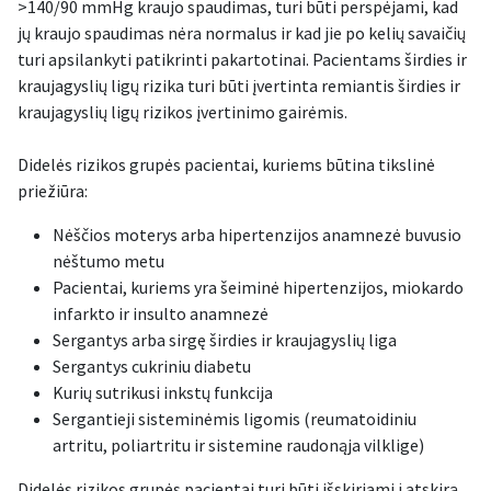
>140/90 mmHg kraujo spaudimas, turi būti perspėjami, kad
jų kraujo spaudimas nėra normalus ir kad jie po kelių savaičių
turi apsilankyti patikrinti pakartotinai. Pacientams širdies ir
kraujagyslių ligų rizika turi būti įvertinta remiantis širdies ir
kraujagyslių ligų rizikos įvertinimo gairėmis.
Didelės rizikos grupės pacientai, kuriems būtina tikslinė
priežiūra:
Nėščios moterys arba hipertenzijos anamnezė buvusio
nėštumo metu
Pacientai, kuriems yra šeiminė hipertenzijos, miokardo
infarkto ir insulto anamnezė
Sergantys arba sirgę širdies ir kraujagyslių liga
Sergantys cukriniu diabetu
Kurių sutrikusi inkstų funkcija
Sergantieji sisteminėmis ligomis (reumatoidiniu
artritu, poliartritu ir sistemine raudonąja vilklige)
Didelės rizikos grupės pacientai turi būti išskiriami į atskirą